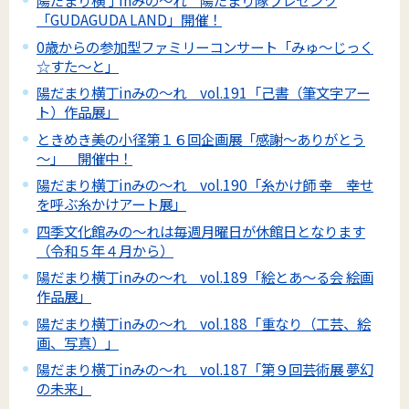
陽だまり横丁inみの～れ 陽だまり隊プレゼンツ
「GUDAGUDA LAND」開催！
0歳からの参加型ファミリーコンサート「みゅ～じっく
☆すた～と」
陽だまり横丁inみの～れ vol.191「己書（筆文字アー
ト）作品展」
ときめき美の小径第１６回企画展「感謝～ありがとう
～」 開催中！
陽だまり横丁inみの～れ vol.190「糸かけ師 幸 幸せ
を呼ぶ糸かけアート展」
四季文化館みの～れは毎週月曜日が休館日となります
（令和５年４月から）
陽だまり横丁inみの～れ vol.189「絵とあ～る会 絵画
作品展」
陽だまり横丁inみの～れ vol.188「重なり（工芸、絵
画、写真）」
陽だまり横丁inみの～れ vol.187「第９回芸術展 夢幻
の未来」