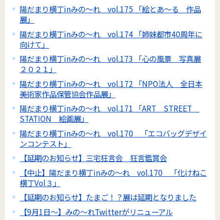
陽だまり横丁inみの～れ vol.175 「絵とあ～る 作品
展」
陽だまり横丁inみの～れ vol.174 「姉妹都市40周年に
向けて」
陽だまり横丁inみの～れ vol.173 「心の風景 写真展
２０２１」
陽だまり横丁inみの～れ vol.172 「NPO法人 全日本
美術家作品保管協会作品展」
陽だまり横丁inみの～れ vol.171 「ART STREET
STATION 絵画展」
陽だまり横丁inみの～れ vol.170 「エコバッグデザイ
ンコンテスト」
【延期のお知らせ】三宅狂言会 狂言鑑賞会
【中止】陽だまり横丁inみの～れ vol.170 「化けねこ
横丁Vol３」
【延期のお知らせ】たまご！？展は延期となりました
【9月1日～】みの～れTwitterがリニューアル