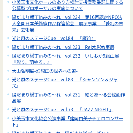
小美玉市文化ホールのあり方検討支援業務委託に関する
公募型プロポーザルの実施について
陽だまり横丁inみの～れ vol.234 第16回認定NPO法
人全国日本美術家作品保管協会 展示事業 「夢幻の未
来」芸術展
光と風のステージCue vol.84 『魔笛』
陽だまり横丁inみの～れ vol.233 Rei水彩教室展
陽だまり横丁inみの～れ vol.232 いしおか9絵画展
『彩り、萌ゆる。』
大山弘明展-幻想画の世界への道-
光と風のステージCue vol.83 『シャンソン＆ジャ
ズ』
陽だまり横丁inみの～れ vol.231 絵とあ～る会絵画作
品展
光と風のステージCue vol.73 『JAZZ NIGHT』
小美玉市文化協会公演事業「諸岡由美子チェロコンサー
ト」