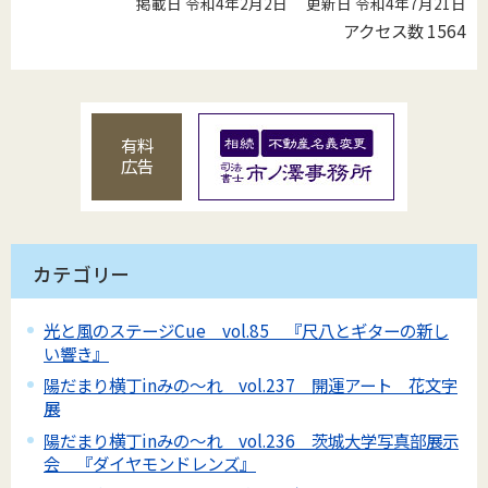
掲載日 令和4年2月2日
更新日 令和4年7月21日
アクセス数
1564
有料
広告
カテゴリー
光と風のステージCue vol.85 『尺八とギターの新し
い響き』
陽だまり横丁inみの～れ vol.237 開運アート 花文字
展
陽だまり横丁inみの～れ vol.236 茨城大学写真部展示
会 『ダイヤモンドレンズ』