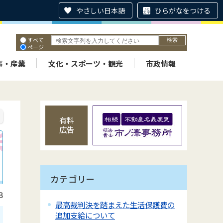
やさしい日本語
ひらがなをつける
すべて
ページ
PDF
ID
事・産業
文化・スポーツ・観光
市政情報
有料
広告
カテゴリー
3
最高裁判決を踏まえた生活保護費の
追加支給について