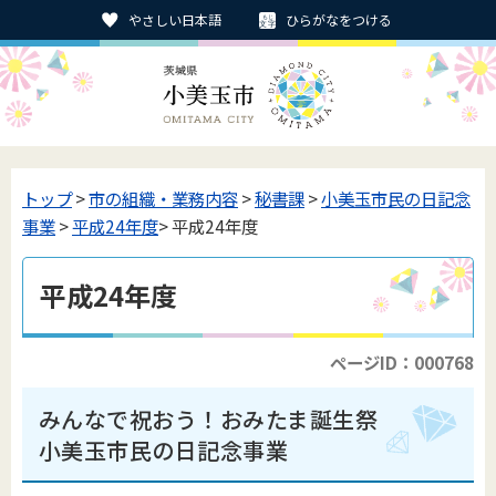
やさしい日本語
ひらがなをつける
トップ
>
市の組織・業務内容
>
秘書課
>
小美玉市民の日記念
事業
>
平成24年度
> 平成24年度
平成24年度
ページID：000768
みんなで祝おう！おみたま誕生祭
小美玉市民の日記念事業