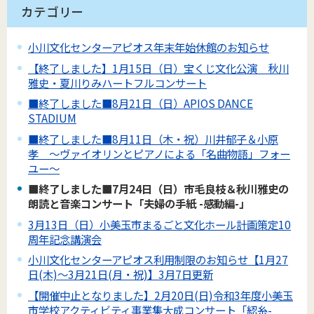
カテゴリー
小川文化センターアピオス年末年始休館のお知らせ
【終了しました】1月15日（日）宝くじ文化公演 秋川
雅史・夏川りみハートフルコンサート
■終了しました■8月21日（日）APIOS DANCE
STADIUM
■終了しました■8月11日（木・祝）川井郁子＆小原
孝 ～ヴァイオリンとピアノによる「名曲物語」フォー
ユー～
■終了しました■7月24日（日）市毛良枝＆秋川雅史の
朗読と音楽コンサート「夫婦の手紙 -感動編-」
3月13日（日）小美玉市まるごと文化ホール計画策定10
周年記念講演会
小川文化センターアピオス利用制限のお知らせ【1月27
日(木)～3月21日(月・祝)】3月7日更新
【開催中止となりました】2月20日(日)令和3年度小美玉
市学校アクティビティ事業集大成コンサート「綛糸-