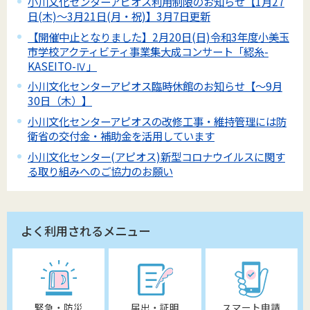
小川文化センターアピオス利用制限のお知らせ【1月27
日(木)～3月21日(月・祝)】3月7日更新
【開催中止となりました】2月20日(日)令和3年度小美玉
市学校アクティビティ事業集大成コンサート「綛糸-
KASEITO-Ⅳ」
小川文化センターアピオス臨時休館のお知らせ【～9月
30日（木）】
小川文化センターアピオスの改修工事・維持管理には防
衛省の交付金・補助金を活用しています
小川文化センター(アピオス)新型コロナウイルスに関す
る取り組みへのご協力のお願い
よく利用されるメニュー
緊急・防災
届出・証明
スマート申請