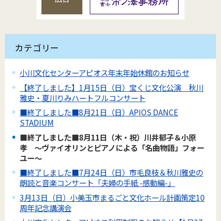
カテゴリー
小川文化センターアピオス年末年始休館のお知らせ
【終了しました】1月15日（日）宝くじ文化公演 秋川
雅史・夏川りみハートフルコンサート
■終了しました■8月21日（日）APIOS DANCE
STADIUM
■終了しました■8月11日（木・祝）川井郁子＆小原
孝 ～ヴァイオリンとピアノによる「名曲物語」フォー
ユー～
■終了しました■7月24日（日）市毛良枝＆秋川雅史の
朗読と音楽コンサート「夫婦の手紙 -感動編-」
3月13日（日）小美玉市まるごと文化ホール計画策定10
周年記念講演会