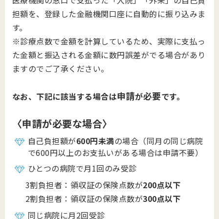
医療機関の窓口で支払った「入院」「外来」の自己負
担額を、登録した金融機関口座に自動的に振り込みま
す。
※診療点数で金額を計算しているため、実際に支払っ
た金額と振込される金額に数円誤差がでる場合があり
ますのでご了承ください。
申請
必要
なお、下記に該当する場合は
が
です。
〈申請が必要な場合〉
自己負担額が
600円未満
の場合（同月の同じ病院
で600円以上のお支払いがある場合は申請不要）
ひとつの病院で月1回のみ受診
3割負担者：領収証の保険点数が
200点以下
2割負担者：領収証の保険点数が
300点以下
同じ病院に月2回受診