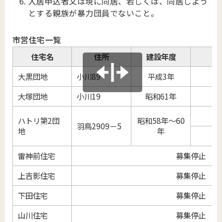
入居申込者又は現に同居、若しくは、同居しよう
とする親族が暴力団員でないこと。
市営住宅一覧
住宅名
住所
建設年度
広
大黒団地
小川89
平成3年
3
大塚団地
小川19
昭和61年
3
3
ハトリ第2団
昭和58年～60
羽鳥2909－5
地
年
2
雷神前住宅
募集停止
上吉影住宅
募集停止
下田住宅
募集停止
山川住宅
募集停止