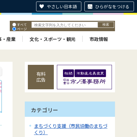
やさしい日本語
ひらがなをつける
すべて
ページ
PDF
ID
事・産業
文化・スポーツ・観光
市政情報
有料
広告
カテゴリー
まちづくり支援（市民協働のまちづ
くり）