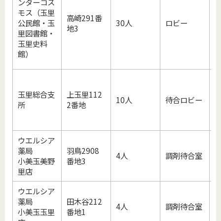
ンターコス
(
モス（玉里
高崎291番
公民館・玉
30人
ロビー
地3
里図書館・
玉里史料
館）
休
玉里総合支
上玉里112
10人
待合ロビー
所
2番地
ウエルシア
薬局
羽鳥2908
4人
調剤待合室
小美玉美野
番地3
里店
ウエルシア
薬局
田木谷212
4人
調剤待合室
小美玉玉里
番地1