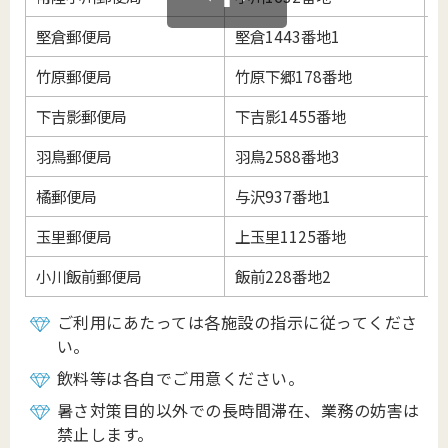
堅倉郵便局
堅倉1443番地1
5
竹原郵便局
竹原下郷178番地
2
下吉影郵便局
下吉影1455番地
2
羽鳥郵便局
羽鳥2588番地3
8
橘郵便局
与沢937番地1
5
玉里郵便局
上玉里1125番地
5
小川飯前郵便局
飯前228番地2
2
ご利用にあたっては各施設の指示に従ってくださ
い。
飲料等は各自でご用意ください。
暑さ対策目的以外での長時間滞在、業務の妨害は
禁止します。