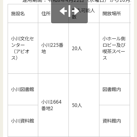
受入可能人
施設名
住所
開放場所
数
小川文化セ
小ホール側
ンター
小川225番
ロビー及び
20人
（アピオ
地
喫茶スペー
ス）
ス
小川図書館
図書館内
小川1664
50人
番地2
小川資料館
資料館内