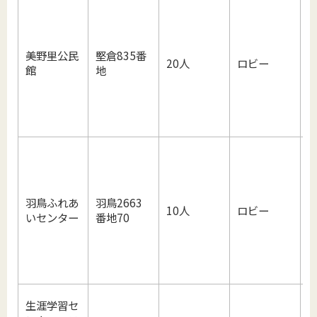
美野里公民
堅倉835番
20人
ロビー
館
地
(
羽鳥ふれあ
羽鳥2663
10人
ロビー
いセンター
番地70
日
生涯学習セ