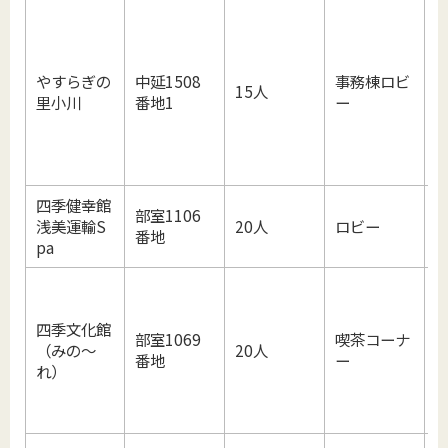
やすらぎの
中延1508
事務棟ロビ
15人
里小川
番地1
ー
四季健幸館
部室1106
浅美運輸S
20人
ロビー
番地
pa
四季文化館
部室1069
喫茶コーナ
（みの～
20人
番地
ー
れ）