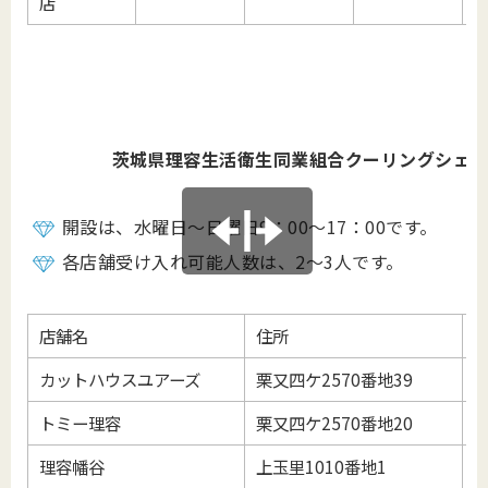
店
茨城県理容生活衛生同業組合クーリングシェ
開設は、水曜日～日曜日9：00～17：00です。
各店舗受け入れ可能人数は、2～3人です。
店舗名
住所
カットハウスユアーズ
栗又四ケ2570番地39
0
トミー理容
栗又四ケ2570番地20
0
理容幡谷
上玉里1010番地1
0