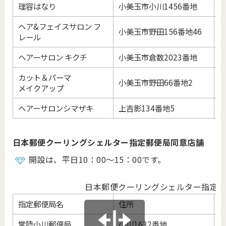
理容はなり
小美玉市小川1456番地
0
ヘア&フェイスサロン フ
小美玉市野田156番地46
0
レール
ヘアーサロン キクチ
小美玉市倉数2023番地
0
カット＆パーマ
小美玉市野田66番地2
0
メイクアップ
ヘアーサロンシマザキ
上吉影134番地5
0
日本郵便クーリングシェルター指定郵便局同意店舗
開設は、平日10：00～15：00です。
日本郵便クーリングシェルター指定
指定郵便局名
住所
常陸小川郵便局
小川1632番地