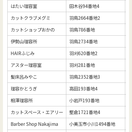
はたい理容室
田木谷94番地4
0
カットクラブメグミ
羽鳥2664番地2
0
カットショップおかの
羽鳥786番地
0
伊勢山理容所
羽鳥2734番地
0
HAIRふじみ
羽刈620番地2
0
アスター理容室
羽刈281番地
0
髪床呂みやこ
羽鳥2352番地3
0
理容かとうぎ
高田193番地4
0
相澤理容所
小岩戸193番地
0
カットスペース・エアリー
堅倉1721番地4
0
Barber Shop Nakajima
小美玉市小川1494番地
0