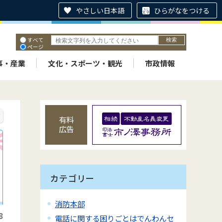
やさしい日本語
ひらがなをつける
すべて
ページ
PDF
ID
事・産業
文化・スポーツ・観光
市政情報
有料
広告
カテゴリー
消防本部
8
電話に関する困りごとはでんわんセ