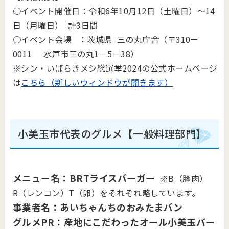
○イベント開催日：令和6年10月12日（土曜日）～14
日（月曜日） 計3日間
○イベント会場 ：茨城県 三の丸庁舎（〒310－
0011 水戸市三の丸1－5－38）
※シン・いばらきメシ総選挙2024の公式ホームページ
は
こちら（新しいウィンドウが開きます）
小美玉市代表のグルメ【一般料理部門】
メニュー名：BRTライスバーガー
※B（豚肉）
R（レンコン）T（卵）をそれぞれ略しています。
事業者名：あいちゃんちのおみたまパン
グルメPR：産地にこだわったオール小美玉バー