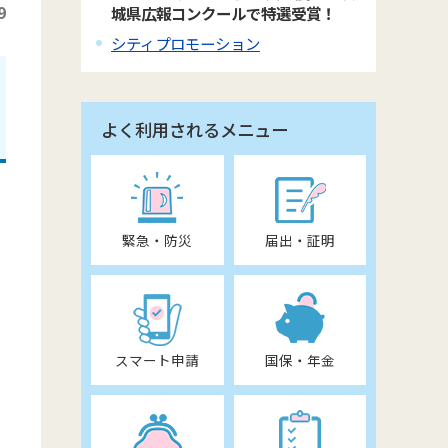
9
城県広報コンクールで特選受賞！
シティプロモーション
よく利用されるメニュー
緊急・防災
届出・証明
スマート申請
国保・年金