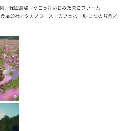
園／保田農場／うこっけいおみたまごファーム
と食品公社／タカノフーズ／カフェバール まつのぢ舎／