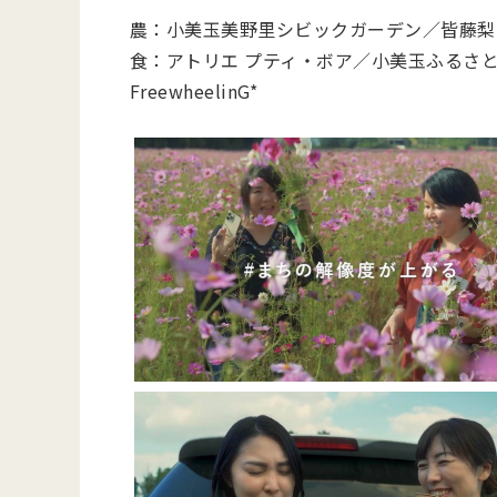
農：小美玉美野里シビックガーデン／皆藤梨
食：アトリエ プティ・ボア／小美玉ふるさ
FreewheelinG*