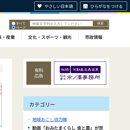
やさしい日本語
ひらがなをつける
すべて
ページ
PDF
ID
事・産業
文化・スポーツ・観光
市政情報
有料
広告
カテゴリー
地域おこし協力隊
動画「おみたまくらし 食と農」が茨