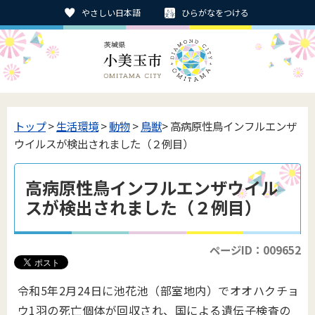
やさしい日本語
ひらがなをつける
トップ
>
生活環境
>
動物
>
鳥獣
> 高病原性鳥インフルエンザ
ウイルスが検出されました（２例目）
高病原性鳥インフルエンザウイル
スが検出されました（２例目）
ページID：009652
令和5年2月24日に池花池（部室地内）でオオハクチョ
ウ1羽の死亡個体が回収され、国による遺伝子検査の