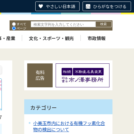
やさしい日本語
ひらがなをつける
すべて
ページ
PDF
ID
事・産業
文化・スポーツ・観光
市政情報
有料
広告
カテゴリー
7
小美玉市内における有機フッ素化合
物の検出について