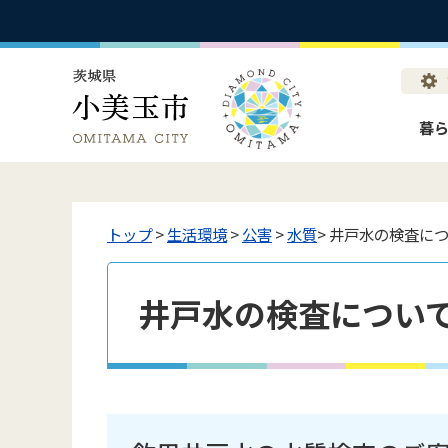
暮
トップ
>
生活環境
>
公害
>
水質
> 井戸水の検査に
井戸水の検査につい