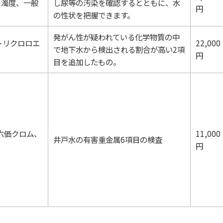
、濁度、一般
し尿等の汚染を確認するとともに、水
円
の性状を把握できます。
発がん性が疑われている化学物質の中
トリクロロエ
22,000
で地下水から検出される割合が高い2項
円
目を追加したもの。
六価クロム、
11,000
井戸水の有害重金属6項目の検査
円