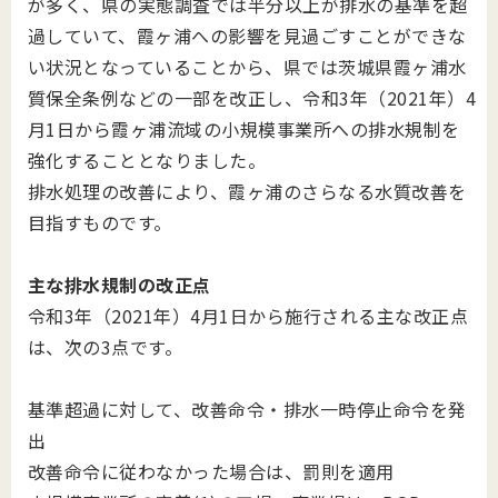
が多く、県の実態調査では半分以上が排水の基準を超
過していて、霞ヶ浦への影響を見過ごすことができな
い状況となっていることから、県では茨城県霞ヶ浦水
質保全条例などの一部を改正し、令和
3
年（
2021
年）
4
月
1
日から霞ヶ浦流域の小規模事業所への排水規制を
強化することとなりました。
排水処理の改善により、霞ヶ浦のさらなる水質改善を
目指すものです。
主な排水規制の改正点
令和
3
年（
2021
年）
4
月
1
日から施行される主な改正点
は、次の
3
点です。
基準超過に対して、改善命令・排水一時停止命令を発
出
改善命令に従わなかった場合は、罰則を適用