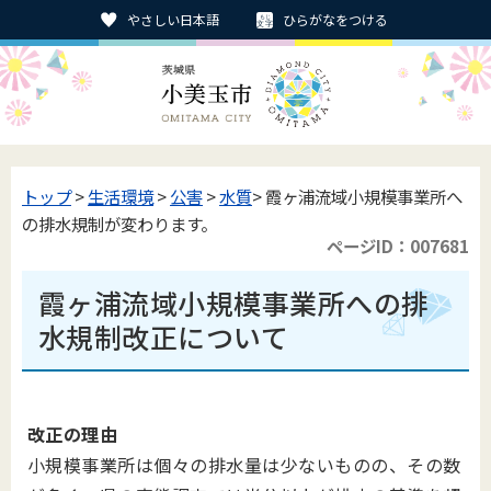
やさしい日本語
ひらがなをつける
トップ
>
生活環境
>
公害
>
水質
> 霞ヶ浦流域小規模事業所へ
の排水規制が変わります。
ページID：007681
霞ヶ浦流域小規模事業所への排
水規制改正について
改正の理由
小規模事業所は個々の排水量は少ないものの、その数