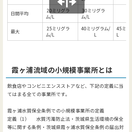
20ミリグラ
30ミリグラ
日間平均
-
ム/L
ム/L
25ミリグラ
40ミリグラム/
45ミリ
最大
ム/L
L
L
霞ヶ浦流域の小規模事業所とは
飲食店やコンビニエンスストアなど、下記の定義に当
てはまる全ての事業所です。
霞ヶ浦水質保全条例での小規模事業所の定義
定義（1） 水質汚濁防止法・茨城県生活環境の保全
等に関する条例・茨城県霞ヶ浦水質保全条例の届出対