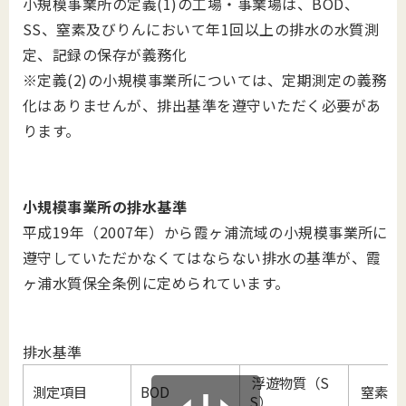
小規模事業所の定義
(1)
の工場・事業場は、
BOD
、
SS
、窒素及びりんにおいて年
1
回以上の排水の水質測
定、記録の保存が義務化
※定義
(2)
の小規模事業所については、定期測定の義務
化はありませんが、排出基準を遵守いただく必要があ
ります。
小規模事業所の排水基準
平成19年（2007年）から霞ヶ浦流域の小規模事業所に
遵守していただかなくてはならない排水の基準が、霞
ヶ浦水質保全条例に定められています。
排水基準
浮遊物質（S
測定項目
BOD
窒素
S）