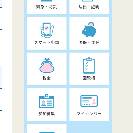
緊急・防災
届出・証明
スマート申請
国保・年金
税金
回覧板
参加募集
マイナンバー