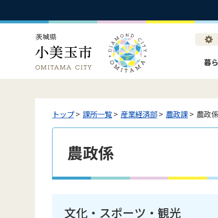
暮
トップ
>
課所一覧
>
産業経済部
>
農政課
> 農政
農政係
文化・スポーツ・観光