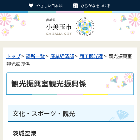
やさしい日本語
ひらがなをつける
トップ
>
課所一覧
>
産業経済部
>
商工観光課
> 観光振興室
観光振興係
観光振興室観光振興係
文化・スポーツ・観光
茨城空港