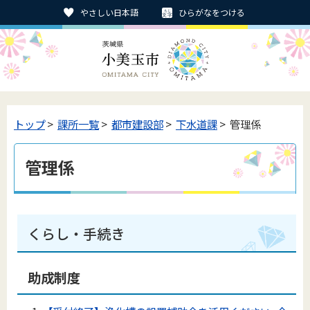
やさしい日本語
ひらがなをつける
トップ
>
課所一覧
>
都市建設部
>
下水道課
> 管理係
管理係
くらし・手続き
助成制度