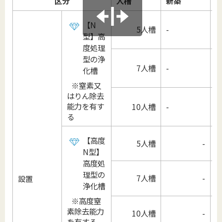
区分
人槽
新築
【N
5人槽
-
型】高
度処理
型の浄
7人槽
-
化槽
※窒素又
はりん除去
能力を有す
10人槽
-
る
【高度
5人槽
-
N型】
高度処
理型の
7人槽
-
設置
浄化槽
※高度窒
素除去能力
10人槽
-
を有する