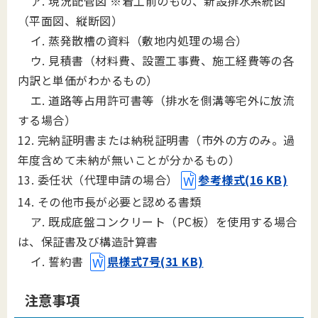
ア. 現況配管図 ※着工前のもの、新設排水系統図
（平面図、縦断図）
イ. 蒸発散槽の資料（敷地内処理の場合）
ウ. 見積書（材料費、設置工事費、施工経費等の各
内訳と単価がわかるもの）
エ. 道路等占用許可書等（排水を側溝等宅外に放流
する場合）
12. 完納証明書または納税証明書（市外の方のみ。過
年度含めて未納が無いことが分かるもの）
13. 委任状（代理申請の場合）
参考様式(16 KB)
14. その他市長が必要と認める書類
ア. 既成底盤コンクリート（PC板）を使用する場合
は、保証書及び構造計算書
イ. 誓約書
県様式7号(31 KB)
注意事項