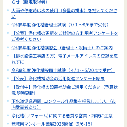
らせ（新規取得者）
大雨や停電時は水の使用（多量の排水）を控えてくださ
い
令和8年度 浄化槽管理士試験（7/１～8/6まで受付）
【公表】浄化槽の更新をご検討の方 利用者アンケートを
ご参考ください
令和8年度 浄化槽講習会（管理士・設備士）のご案内
【排水設備工事店の方】電子メールアドレスの登録を忘
れずに
令和8年度 浄化槽設備士試験（４/１～5/20まで受付）
【公表】浄化槽補助金の活用促進アンケート結果
【受付中】浄化槽の設置補助金ご活用ください（予算状
況 随時更新）
下水道促進週間_コンクール作品集を掲載しました（市
内受賞者あり）
浄化槽(リフォーム)に関する悪質な営業・詐欺に注意
茨城県マンホール蓋展2025開催（9/6-15）