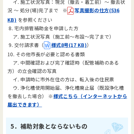
イ. 施工状況写真：現況（撤去・着工前）～ 撤去状
況 ～ 処分(場)完了まで
※
写真撮影の仕方(536
KB)
を参照ください
8. 宅内排管補助金を申請した方
ア. 施工状況写真（施工前～布設～完了まで）
9. 交付請求書（
様式8号(17 KB)
）
10. その他市長が必要と認める書類
ア. 中間確認および完了確認時（配管補助のある
方）の立会確認の写真
イ. 申請時に市外在住の方は、転入後の住民票
ウ. 浄化槽使用開始届、浄化槽廃止届（既設浄化槽
を撤去した場合）
※
様式こちら（インターネットから
届出できます）
5．補助対象とならないもの