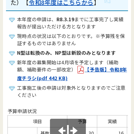
た）【
令和8年度はこちらから
】
本年度の申請は、
R8.3.19
までに工事完了し実績
報告が提出いただける方となります
現時点の状況は以下のとおりです。※予算残を保
証するものではありません
N型は転換のみ、NP型は新設のみとなります
新年度の募集開始は4月頃を予定します（補助
額、補助要件の一部改定）
【予告版】令和8年
度チラシ(pdf 442 KB)
工事施工後の申請は対象外となりますのでご注意
ください
予算申請状況
項目
予算
実績
基数
30
16