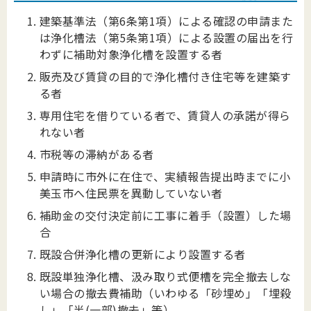
建築基準法（第6条第1項）による確認の申請また
は浄化槽法（第5条第1項）による設置の届出を行
わずに補助対象浄化槽を設置する者
販売及び賃貸の目的で浄化槽付き住宅等を建築す
る者
専用住宅を借りている者で、賃貸人の承諾が得ら
れない者
市税等の滞納がある者
申請時に市外に在住で、実績報告提出時までに小
美玉市へ住民票を異動していない者
補助金の交付決定前に工事に着手（設置）した場
合
既設合併浄化槽の更新により設置する者
既設単独浄化槽、汲み取り式便槽を完全撤去しな
い場合の撤去費補助（いわゆる「砂埋め」「埋殺
し」「半(一部)撤去」等）