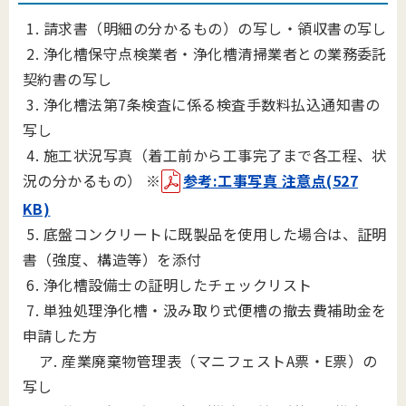
1. 請求書（明細の分かるもの）の写し・領収書の写し
2. 浄化槽保守点検業者・浄化槽清掃業者との業務委託
契約書の写し
3. 浄化槽法第7条検査に係る検査手数料払込通知書の
写し
4. 施工状況写真（着工前から工事完了まで各工程、状
況の分かるもの）
※
参考:工事写真 注意点(527
KB)
5. 底盤コンクリートに既製品を使用した場合は、証明
書（強度、構造等）を添付
6. 浄化槽設備士の証明したチェックリスト
7. 単独処理浄化槽・汲み取り式便槽の撤去費補助金を
申請した方
ア. 産業廃棄物管理表（マニフェストA票・E票）の
写し