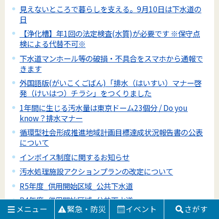
見えないところで暮らしを支える。9月10日は下水道の
日
【浄化槽】年1回の法定検査(水質)が必要です ※保守点
検による代替不可※
下水道マンホール等の破損・不具合をスマホから通報で
きます
外国語版(がいこくごばん)「排水（はいすい）マナー啓
発（けいはつ）チラシ」をつくりました
1年間に生じる汚水量は東京ドーム23個分 / Do you
know？排水マナー
循環型社会形成推進地域計画目標達成状況報告書の公表
について
インボイス制度に関するお知らせ
汚水処理施設アクションプランの改定について
R5年度_供用開始区域_公共下水道
R4年度_供用開始区域_公共下水道
メニュー
緊急・防災
イベント
さがす
井戸水を使用する場合の下水道使用料