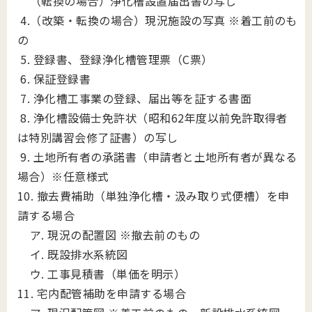
（転換の場合）浄化槽設置届出書の写し
4.（改築・転換の場合）現況施設の写真 ※着工前のも
の
5. 登録書、登録浄化槽管理票（C票）
6. 保証登録書
7. 浄化槽工事業の登録、届出等を証する書面
8. 浄化槽設備士免許状（昭和62年度以前免許取得者
は特別講習会修了証書）の写し
9. 土地所有者の承諾書（申請者と土地所有者が異なる
場合）※任意様式
10. 撤去費補助（単独浄化槽・汲み取り式便槽）を申
請する場合
ア. 現況の配置図 ※撤去前のもの
イ. 既設排水系統図
ウ. 工事見積書（単価を明示）
11. 宅内配管補助を申請する場合