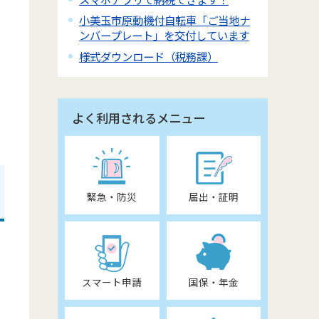
小美玉市原動機付自転車「ご当地ナ
ンバープレート」を交付しています
様式ダウンロード（税務課）
よく利用されるメニュー
緊急・防災
届出・証明
スマート申請
国保・年金