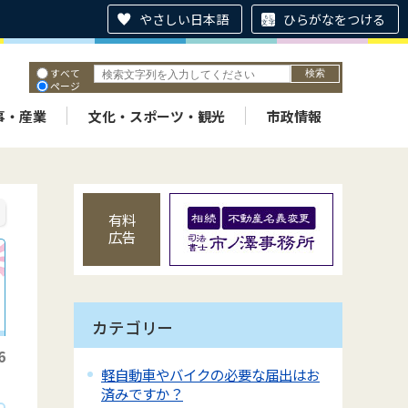
やさしい日本語
ひらがなをつける
すべて
ページ
PDF
ID
事・産業
文化・スポーツ・観光
市政情報
有料
広告
カテゴリー
6
軽自動車やバイクの必要な届出はお
済みですか？