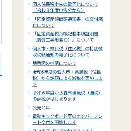
個人住民税申告の電子化について
（令和８年度申告分から）
「固定資産評価額通知書」の交付廃
止について
「固定資産税台帳記載事項証明書
（防音工事用含む）」について
個人市・県民税（住民税）の特別徴
収税額通知の電子化について
地番図の申請について
令和6年度の個人市・県民税（住民
税）から定額による減税を実施しま
す
令和６年度から森林環境税（国税）
の課税がはじまります
公売とは
電動キックボード等のナンバープレ
ート交付を開始します
スマホアプリで納税できます！