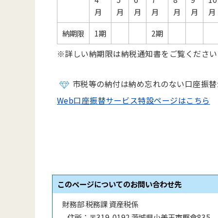
月
月
月
月
月
月
月
納期限
1期
2期
※詳しい納期限は納税通知書をご覧ください
市税等の納付は納め忘れのない口座振替
Web口座振替サービス特設ページはこちら
このページについてのお問い合わせ先
財務部 税務課 資産税係
住所：
〒319-0192 茨城県小美玉市堅倉835