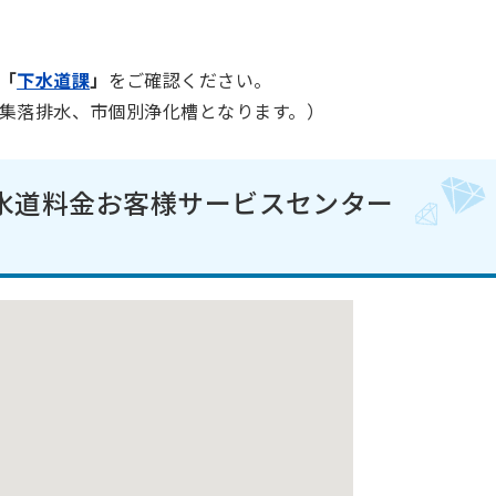
「
下水道課
」
をご確認ください。
集落排水、市個別浄化槽となります。）
水道料金お客様サービスセンター