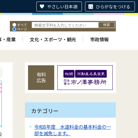
やさしい日本語
ひらがなをつける
すべて
ページ
PDF
ID
事・産業
文化・スポーツ・観光
市政情報
有料
広告
カテゴリー
令和8年度 水道料金の基本料金の一
部を減免します。
2