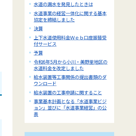
水道の漏水を発見したときは
下
水道事業の経営一体化に関する基本
協定を締結しました
決算
上下水道使用料金Ｗｅｂ口座振替受
不
付サービス
の
予算
令和6年5月から小川・美野里地区の
水道料金を改定しました
給水装置等工事関係の提出書類のダ
ウンロード
給水装置の工事申請に関すること
事業基本計画となる「水道事業ビジ
ョン」並びに「水道事業経営」の公
表