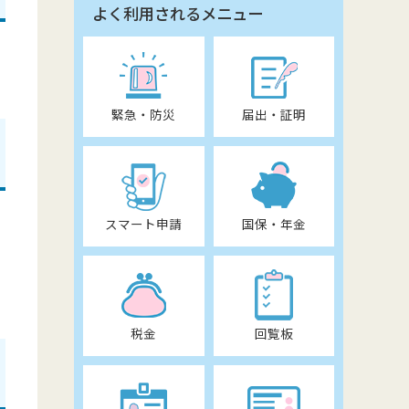
よく利用されるメニュー
緊急・防災
届出・証明
スマート申請
国保・年金
税金
回覧板