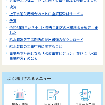
決算
上下水道使用料金Ｗｅｂ口座振替受付サービス
予算
令和6年5月から小川・美野里地区の水道料金を改定しま
した
給水装置等工事関係の提出書類のダウンロード
給水装置の工事申請に関すること
事業基本計画となる「水道事業ビジョン」並びに「水道
事業経営」の公表
よく利用されるメニュー
緊急・防災
届出・証明
スマート申請