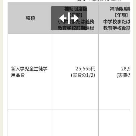
補助限度額
補助限度額
【年額】
【年額】
種類
小学校または義務
中学校または義
教育学校前期課程
教育学校後期課
新入学児童生徒学
25,555円
28,99
用品費
(実費の1/2)
(実費の1/