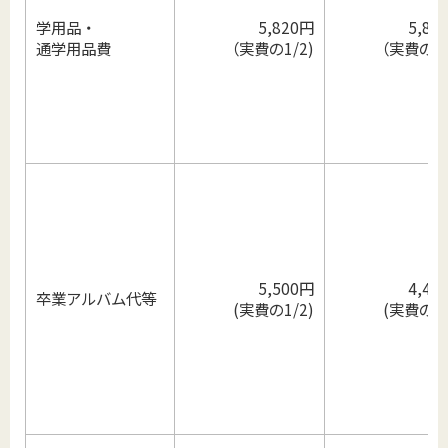
学用品・
5,820円
5,82
通学用品費
（実費の1/2)
（実費の1/
5,500円
4,40
卒業アルバム代等
(実費の1/2)
(実費の1/