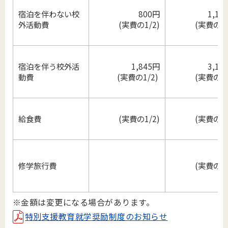
宿泊を伴わない校
800円
1,15
外活動費
(実費の1/2)
(実費の1/
宿泊を伴う校外活
1,845円
3,10
動費
(実費の1/2)
(実費の1/
給食費
(実費の1/2)
(実費の1/
修学旅行費
(実費の1/
※金額は変更になる場合があります。
特別支援教育就学奨励制度のお知らせ