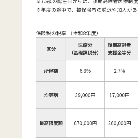
※75歳の誕生日からは、後期高齢者医療制
※年度の途中で、被保険者の脱退や加入があ
保険税の税率 （令和8年度）
医療分
後期高齢者
区分
（基礎課税分）
支援
金
等分
所得割
6.8%
2.7%
均等割
39,000円
17,000円
最高限度額
670,000円
260,000円