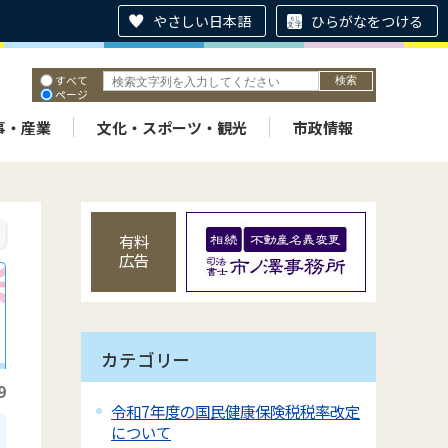
やさしい日本語
ひらがなをつける
すべて
ページ
PDF
ID
事・産業
文化・スポーツ・観光
市政情報
有料
広告
カテゴリー
9
令和7年度の国民健康保険税税率改定
について