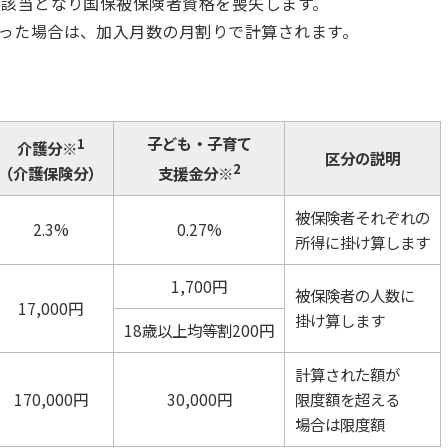
度該当となり国保被保険者資格を喪失します。
った場合は、加入月数の月割りで計算されます。
子ども・子育て
1
介護分※
区分の説明
2
（介護保険分）
支援金分※
被保険者それぞれの
2.3%
0.27%
所得に掛け算します
1,700円
被保険者の人数に
17,000円
掛け算します
18歳以上均等割200円
計算された額が
170,000円
30,000円
限度額を超える
場合は限度額