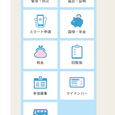
緊急・防災
届出・証明
スマート申請
国保・年金
税金
回覧板
参加募集
マイナンバー