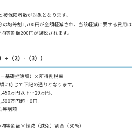
得と被保険者数が対象となります。
分の均等割1,700円が全額軽減され、当該軽減に要する費用は
者均等割額200円が課税されます。
+（2）-（3））
等－基礎控除額）×所得割税率
額に応じて下記の通りとなります。
,450万円以下…29万円、
,500万円超…0円。
均等割額
均等割額×軽減（減免）割合（50%）