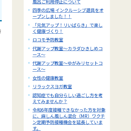
風呂ご利用停止について
四季の広場 インクルーシブ遊具をオ
ープンしました！！
「元気アップ！リいばらき」で楽し
く健康づくり！
行
ロコモ予防教室
代謝アップ教室～カラダひきしめコ
ース～
代謝アップ教室～ゆがみリセットコ
ース～
女性の健康教室
ザ
リラックスヨガ教室
認知症でも自分らしい過ごし方を考
えてみませんか？
令和6年度接種できなかった方を対象
に、麻しん風しん混合（MR）ワクチ
ン定期予防接種機会を延長していま
す。