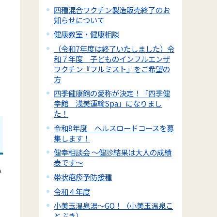
四種混合ワクチン製造販売終了のお
知らせについて
健康教室・健康相談
（令和7年度は終了いたしました）令
和７年度 子どものインフルエンザ
ワクチン『フルミスト』をご希望の
方
四季健康館の愛称が決定！「四季健
幸館 浅美運輸Spa」になりまし
た！
令和8年度 ヘルスロードコースを募
集します！
健幸相談会 ～健診結果は大人の成績
表です～
い
帯状疱疹予防接種
令和４年度
小美玉温泉湯～GO！（小美玉温泉こ
民
とぶき）