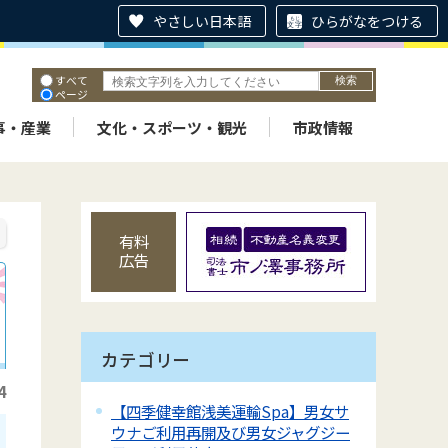
やさしい日本語
ひらがなをつける
すべて
ページ
PDF
ID
事・産業
文化・スポーツ・観光
市政情報
有料
広告
カテゴリー
4
【四季健幸館浅美運輸Spa】男女サ
ウナご利用再開及び男女ジャグジー