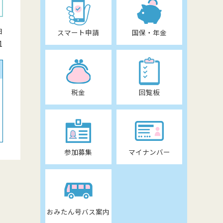
日
スマート申請
国保・年金
1
税金
回覧板
参加募集
マイナンバー
おみたん号バス案内