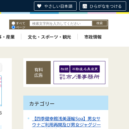
やさしい日本語
ひらがなをつける
すべて
ページ
PDF
ID
事・産業
文化・スポーツ・観光
市政情報
有料
広告
カテゴリー
6
【四季健幸館浅美運輸Spa】男女サ
ウナご利用再開及び男女ジャグジー