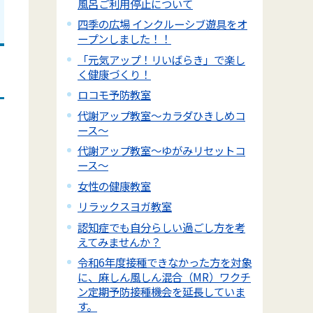
風呂ご利用停止について
四季の広場 インクルーシブ遊具をオ
ープンしました！！
「元気アップ！リいばらき」で楽し
く健康づくり！
ロコモ予防教室
代謝アップ教室～カラダひきしめコ
ース～
代謝アップ教室～ゆがみリセットコ
ース～
女性の健康教室
リラックスヨガ教室
認知症でも自分らしい過ごし方を考
えてみませんか？
令和6年度接種できなかった方を対象
に、麻しん風しん混合（MR）ワクチ
ン定期予防接種機会を延長していま
す。