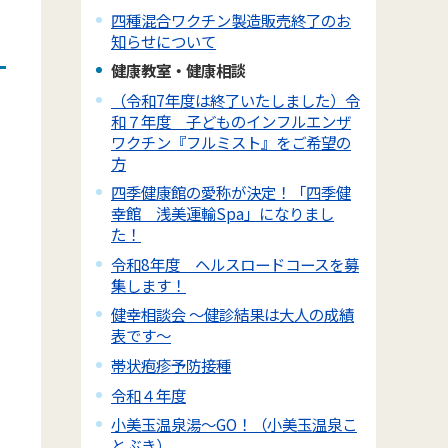
四種混合ワクチン製造販売終了のお
知らせについて
健康教室・健康相談
（令和7年度は終了いたしました）令
和７年度 子どものインフルエンザ
ワクチン『フルミスト』をご希望の
方
四季健康館の愛称が決定！「四季健
幸館 浅美運輸Spa」になりまし
た！
令和8年度 ヘルスロードコースを募
集します！
健幸相談会 ～健診結果は大人の成績
表です～
帯状疱疹予防接種
令和４年度
小美玉温泉湯～GO！（小美玉温泉こ
とぶき）