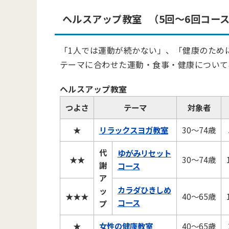
ヘルスアップ教室 （5回～6回コー
「1人では運動が続かない」、「健康のため
テーマに合わせた運動・食事・健康について
ヘルスアップ教室
つよさ
テーマ
対象者
★
リラックスヨガ教室
30～74歳
代
ゆがみリセット
★★
30～74歳
謝
コース
ア
カラダひきしめ
ッ
★★★
40～65歳
コース
プ
★
女性の健康教室
40～65歳