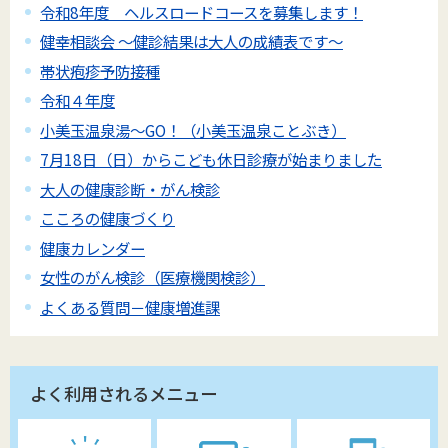
令和8年度 ヘルスロードコースを募集します！
健幸相談会 ～健診結果は大人の成績表です～
帯状疱疹予防接種
令和４年度
小美玉温泉湯～GO！（小美玉温泉ことぶき）
7月18日（日）からこども休日診療が始まりました
大人の健康診断・がん検診
こころの健康づくり
健康カレンダー
女性のがん検診（医療機関検診）
よくある質問－健康増進課
よく利用されるメニュー