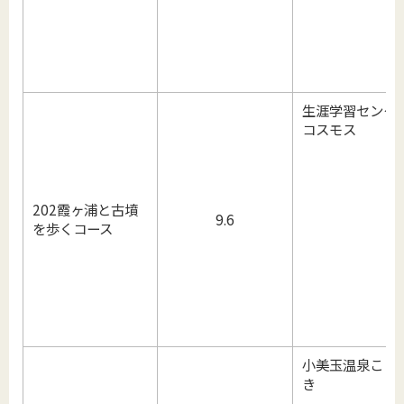
生涯学習センタ
コスモス
202霞ヶ浦と古墳
9.6
を歩くコース
小美玉温泉こと
き