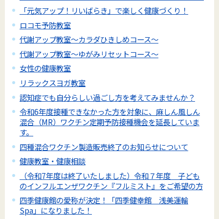
「元気アップ！リいばらき」で楽しく健康づくり！
ロコモ予防教室
代謝アップ教室～カラダひきしめコース～
代謝アップ教室～ゆがみリセットコース～
女性の健康教室
リラックスヨガ教室
認知症でも自分らしい過ごし方を考えてみませんか？
令和6年度接種できなかった方を対象に、麻しん風しん
混合（MR）ワクチン定期予防接種機会を延長していま
す。
四種混合ワクチン製造販売終了のお知らせについて
健康教室・健康相談
（令和7年度は終了いたしました）令和７年度 子ども
のインフルエンザワクチン『フルミスト』をご希望の方
四季健康館の愛称が決定！「四季健幸館 浅美運輸
Spa」になりました！