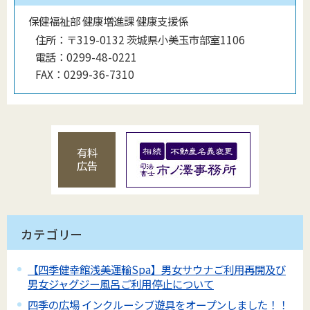
保健福祉部 健康増進課 健康支援係
住所：
〒319-0132 茨城県小美玉市部室1106
電話：
0299-48-0221
FAX：
0299-36-7310
有料
広告
カテゴリー
【四季健幸館浅美運輸Spa】男女サウナご利用再開及び
男女ジャグジー風呂ご利用停止について
四季の広場 インクルーシブ遊具をオープンしました！！