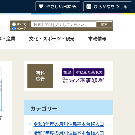
やさしい日本語
ひらがなをつける
すべて
ページ
PDF
ID
事・産業
文化・スポーツ・観光
市政情報
有料
広告
カテゴリー
7
令和8年度の月別住民基本台帳人口
令和7年度の月別住民基本台帳人口