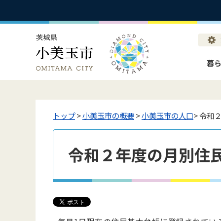
暮
トップ
>
小美玉市の概要
>
小美玉市の人口
> 令和
令和２年度の月別住