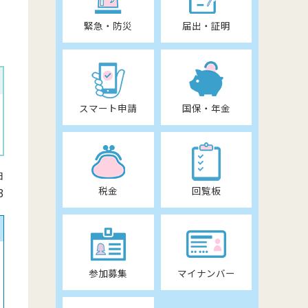
緊急・防災
届出・証明
スマート申請
国保・年金
日
税金
回覧板
3
参加募集
マイナンバー