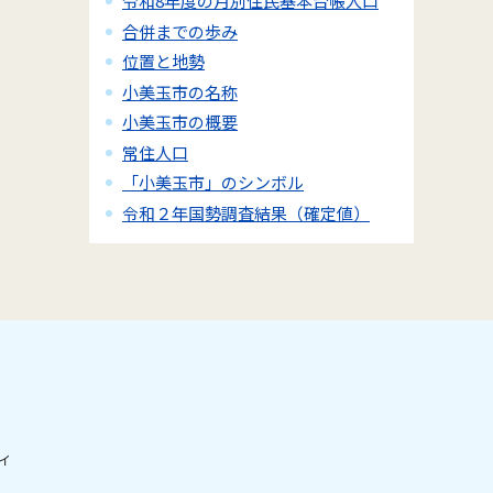
令和8年度の月別住民基本台帳人口
合併までの歩み
位置と地勢
小美玉市の名称
小美玉市の概要
常住人口
「小美玉市」のシンボル
令和２年国勢調査結果（確定値）
ィ