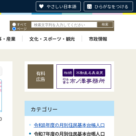
やさしい日本語
ひらがなをつける
すべて
ページ
PDF
ID
事・産業
文化・スポーツ・観光
市政情報
有料
広告
カテゴリー
0
令和8年度の月別住民基本台帳人口
令和7年度の月別住民基本台帳人口