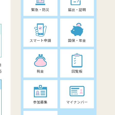
緊急・防災
届出・証明
スマート申請
国保・年金
日
5
税金
回覧板
参加募集
マイナンバー