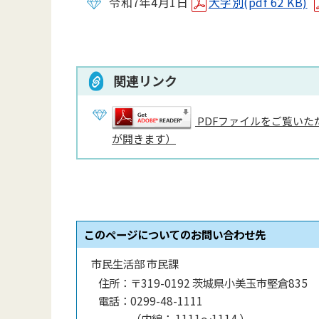
令和7年4月1日
大字別(pdf 62 KB)
関連リンク
PDFファイルをご覧いただ
が開きます）
このページについてのお問い合わせ先
市民生活部 市民課
住所：
〒319-0192 茨城県小美玉市堅倉835
電話：
0299-48-1111
（
内線
：
1111〜1114
）