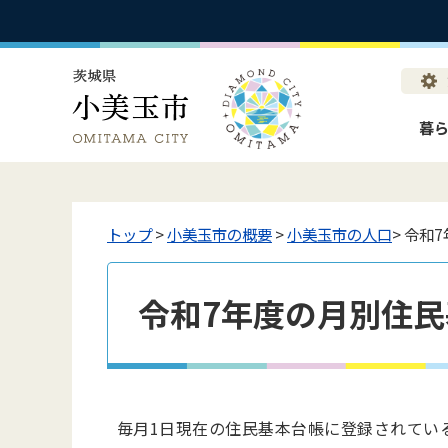
暮
トップ
>
小美玉市の概要
>
小美玉市の人口
> 令和
令和7年度の月別住
毎月1日現在の住民基本台帳に登録されてい