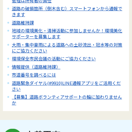
管理は所有者の責任
道路の破損箇所（倒木含む）スマートフォンから通報で
きます
道路維持課
地域の環境美化・清掃活動に参加しませんか！環境美化
サポーターを募集します
大雨・集中豪雨による道路への土砂流出・冠水等の対策
にご協力ください
環境保全市民会議の活動にご協力ください
情報提供（道路維持課）
市道番号を調べるには
道路緊急ダイヤル(#9910)LINE通報アプリをご活用くだ
さい
【募集】道路ボランティアサポートの輪に加わりません
か