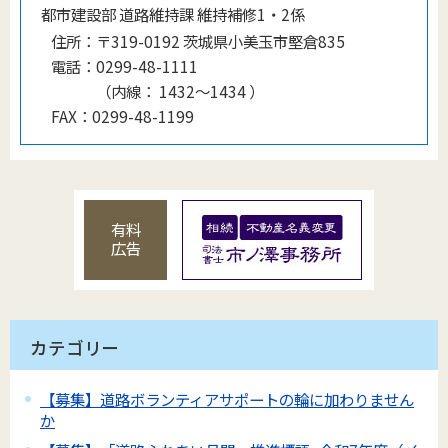
都市建設部 道路維持課 維持補修1・2係
住所：
〒319-0192 茨城県小美玉市堅倉835
電話：
0299-48-1111
（
内線
：
1432～1434
）
FAX：
0299-48-1199
有料
広告
カテゴリー
【募集】道路ボランティアサポートの輪に加わりません
か