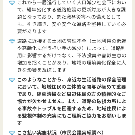
これから一層進行していく人口減少社会下におい
て、経年劣化する道路施設の更新対応が大きな課
題となっており、また激甚災害への備えとして
も、引き続き、安心安全な道路を堅持していく必
要があります
道路に近接する土地の管理不全（土地利用の低迷
や高齢化に伴う担い手の減少）によって、道路利
用に影響するだけでなく、不法投棄や害獣生息の
増加を招くことがあり、地域の環境美化保全に大
きな影響を及ぼします
このようなことから、身近な生活道路の保全管理
において、地域住民の主体的な関与が極めて重要
であり、除草清掃など周辺住民の方の積極的なご
協力が欠かせません。また、道路の破損カ所によ
る事故やトラブルを回避するため、地域住民によ
る監視体制の充実にもご理解ご協力をお願いしま
す
こさ払い実施状況（市民会議実績調べ）