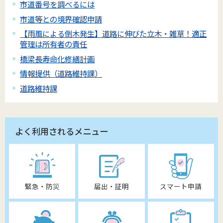
市道番号を調べるには
市道等との境界確認申請
【雨風による倒木発生】道路に伸びた立木・雑草！適正
管理は所有者の責任
橋梁長寿命化修繕計画
情報提供（道路維持課）
道路維持課
よく利用されるメニュー
緊急・防災
届出・証明
スマート申請