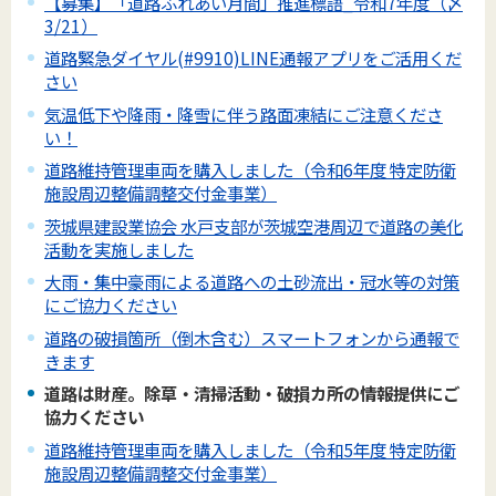
【募集】「道路ふれあい月間」推進標語_令和7年度（〆
3/21）
道路緊急ダイヤル(#9910)LINE通報アプリをご活用くだ
さい
気温低下や降雨・降雪に伴う路面凍結にご注意くださ
い！
道路維持管理車両を購入しました（令和6年度 特定防衛
施設周辺整備調整交付金事業）
茨城県建設業協会 水戸支部が茨城空港周辺で道路の美化
活動を実施しました
大雨・集中豪雨による道路への土砂流出・冠水等の対策
にご協力ください
道路の破損箇所（倒木含む）スマートフォンから通報で
きます
道路は財産。除草・清掃活動・破損カ所の情報提供にご
協力ください
道路維持管理車両を購入しました（令和5年度 特定防衛
施設周辺整備調整交付金事業）