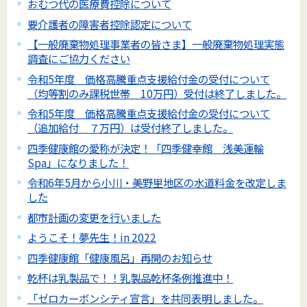
おむつ代の医療費控除について
要介護者の障害者控除認定について
【一般廃棄物処理事業者の皆さま】一般廃棄物処理実態
調査にご協力ください
令和5年度 価格高騰重点支援給付金の受付について
（均等割のみ課税世帯 10万円）受付は終了しました。
令和5年度 価格高騰重点支援給付金の受付について
（追加給付 ７万円）は受付終了しました。
四季健康館の愛称が決定！「四季健幸館 浅美運輸
Spa」になりました！
令和6年5月から小川・美野里地区の水道料金を改定しま
した
都市計画の変更を行いました
ようこそ！夢先生！in 2022
四季健康館「健康風呂」再開のお知らせ
乾杯は乳製品で！！乳製品乾杯条例推進中！
「ゼロカーボンシティ宣言」を共同表明しました。