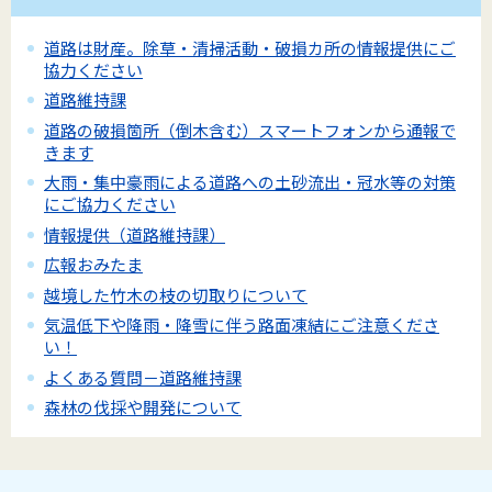
道路は財産。除草・清掃活動・破損カ所の情報提供にご
協力ください
道路維持課
道路の破損箇所（倒木含む）スマートフォンから通報で
きます
大雨・集中豪雨による道路への土砂流出・冠水等の対策
にご協力ください
情報提供（道路維持課）
広報おみたま
越境した⽵⽊の枝の切取りについて
気温低下や降雨・降雪に伴う路面凍結にご注意くださ
い！
よくある質問－道路維持課
森林の伐採や開発について