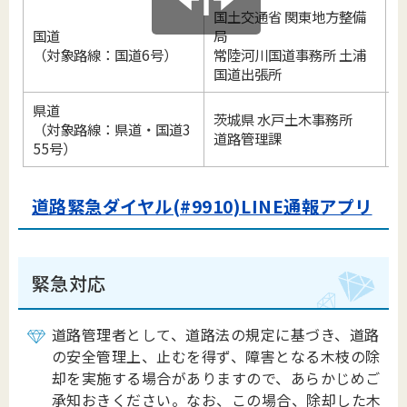
国土交通省 関東地方整備
国道
局
0
（対象路線：国道6号）
常陸河川国道事務所 土浦
国道出張所
県道
茨城県 水戸土木事務所
（対象路線：県道・国道3
0
道路管理課
55号）
道路緊急ダイヤル(#9910)LINE通報アプリ
緊急対応
道路管理者として、道路法の規定に基づき、道路
の安全管理上、止むを得ず、障害となる木枝の除
却を実施する場合がありますので、あらかじめご
承知おきください。なお、この場合、除却した木