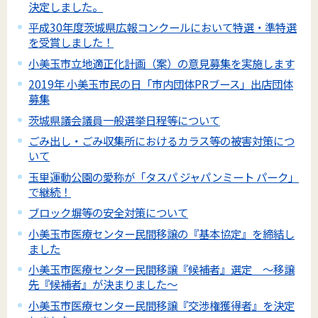
決定しました。
平成30年度茨城県広報コンクールにおいて特選・準特選
を受賞しました！
小美玉市立地適正化計画（案）の意見募集を実施します
2019年 小美玉市民の日「市内団体PRブース」出店団体
募集
茨城県議会議員一般選挙日程等について
ごみ出し・ごみ収集所におけるカラス等の被害対策につ
いて
玉里運動公園の愛称が「タスパ ジャパンミート パーク」
で継続！
ブロック塀等の安全対策について
小美玉市医療センター民間移譲の『基本協定』を締結し
ました
小美玉市医療センター民間移譲『候補者』選定 ～移譲
先『候補者』が決まりました～
小美玉市医療センター民間移譲『交渉権獲得者』を決定