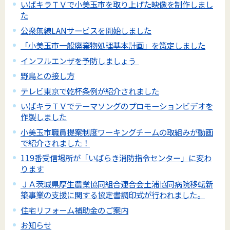
いばキラＴＶで小美玉市を取り上げた映像を制作しまし
た
公衆無線LANサービスを開始しました
「小美玉市一般廃棄物処理基本計画」を策定しました
インフルエンザを予防しましょう
野鳥との接し方
テレビ東京で乾杯条例が紹介されました
いばキラＴＶでテーマソングのプロモーションビデオを
作製しました
小美玉市職員提案制度ワーキングチームの取組みが動画
で紹介されました！
119番受信場所が「いばらき消防指令センター」に変わ
ります
ＪＡ茨城県厚生農業協同組合連合会土浦協同病院移転新
築事業の支援に関する協定書調印式が行われました。
住宅リフォーム補助金のご案内
お知らせ