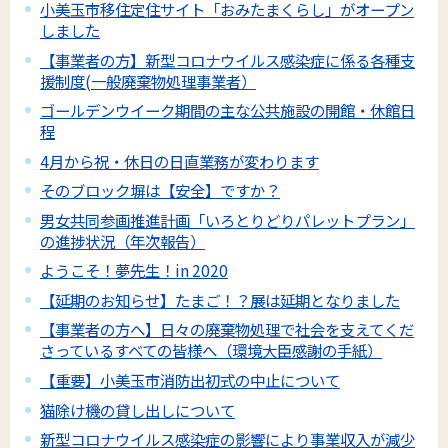
小美玉市移住定住サイト「おみたまくらし」がオープン
しました
【事業者の方】新型コロナウイルス感染症に係る各種支
援制度(一般廃棄物処理事業者）
ゴールデンウイーク期間の主な公共施設の開館・休館日
程
4月から祝・休日の日直業務が変わります
そのブロック塀は【安全】ですか？
男女共同参画推進計画「いろとりどりパレットプラン」
の進捗状況（年次報告）
ようこそ！夢先生！in 2020
【延期のお知らせ】たまご！？展は延期となりました
【事業者の方へ】日々の廃棄物処理で社会を支えてくだ
さっているすべての皆様へ（環境大臣感謝の手紙）
【重要】小美玉市消防出初式の中止について
猫除け機の貸し出しについて
新型コロナウイルス感染症の影響により事業収入が減少