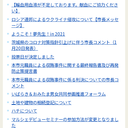
【輸血用血液が不足しております。献血にご協力くださ
い】
ロシア連邦によるウクライナ侵攻について【市長メッセ
ージ】
ようこそ！夢先生！in 2021
茨城県のコロナ対策指針引上げに伴う市長コメント（1
月20日発表）
投票日が決定しました
本市元職員による収賄事件に関する最終報告書及び再発
防止策提言書
本市元職員による収賄事件に係る判決についての市長コ
メント
いばらき＆おみたま男女共同参画推進フォーラム
土地や建物の相続登記について
ハチについて
マルシェデビューセミナーの参加方法が変更となりまし
た