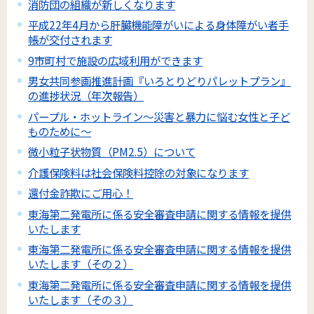
消防団の組織が新しくなります
平成22年4月から肝臓機能障がいによる身体障がい者手
帳が交付されます
9市町村で施設の広域利用ができます
男女共同参画推進計画『いろとりどりパレットプラン』
の進捗状況（年次報告）
パープル・ホットライン～災害と暴力に悩む女性と子ど
ものために～
微小粒子状物質（PM2.5）について
介護保険料は社会保険料控除の対象になります
還付金詐欺にご用心！
東海第二発電所に係る安全審査申請に関する情報を提供
いたします
東海第二発電所に係る安全審査申請に関する情報を提供
いたします（その２）
東海第二発電所に係る安全審査申請に関する情報を提供
いたします（その３）