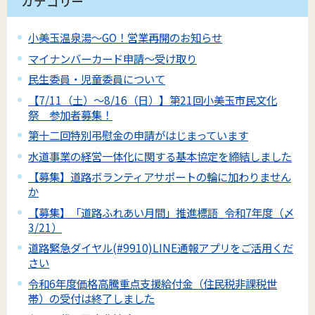
カテゴリー
小美玉温泉湯～GO！営業再開のお知らせ
マイナンバーカード申請～受け取り
民生委員・児童委員について
【7/11（土）～8/16（日）】第21回小美玉市民文化
祭 参加者募集！
第十二回特別弔慰金の申請がはじまっています
水道事業の経営一体化に関する基本協定を締結しました
【募集】道路ボランティアサポートの輪に加わりません
か
【募集】「道路ふれあい月間」推進標語_令和7年度（〆
3/21）
道路緊急ダイヤル(#9910)LINE通報アプリをご活用くだ
さい
令和6年度価格高騰重点支援給付金（住民税非課税世
帯）の受付は終了しました