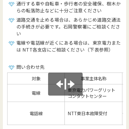
通行する車や自転車・歩行者の安全確保、樹木か
らの転落防止などに十分ご注意ください
道路交通を止める場合は、あらかじめ道路交通法
の手続きが必要です。石岡警察署にご相談くださ
い
電線や電話線が近くにある場合は、東京電力また
は NTT各支店にご相談ください（下表参照）
問い合わせ先
対象
事業主体名称
東京電力パワーグリット
電線
0
コンタクトセンター
1
電話線
NTT東日本故障受付
0