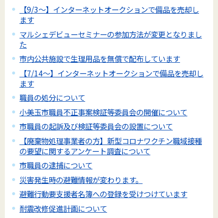
【9/3～】インターネットオークションで備品を売却し
ます
マルシェデビューセミナーの参加方法が変更となりまし
た
市内公共施設で生理用品を無償で配布しています
【7/14～】インターネットオークションで備品を売却し
ます
職員の処分について
小美玉市職員不正事案検証等委員会の開催について
市職員の起訴及び検証等委員会の設置について
【廃棄物処理事業者の方】新型コロナワクチン職域接種
の要望に関するアンケート調査について
市職員の逮捕について
災害発生時の避難情報が変わります。
避難行動要支援者名簿への登録を受けつけています
耐震改修促進計画について