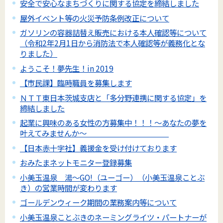
安全で安心なまちづくりに関する協定を締結しました
屋外イベント等の火災予防条例改正について
ガソリンの容器詰替え販売における本人確認等について
（令和2年2月1日から消防法で本人確認等が義務化とな
りました）
ようこそ！夢先生！in 2019
【市民課】臨時職員を募集します
ＮＴＴ東日本茨城支店と「多分野連携に関する協定」を
締結しました
起業に興味のある女性の方募集中！！！～あなたの夢を
叶えてみませんか～
【日本赤十字社】義援金を受け付けております
おみたまネットモニター登録募集
小美玉温泉 湯～GO!（ユーゴー）（小美玉温泉ことぶ
き）の営業時間が変わります
ゴールデンウィーク期間の業務案内等について
小美玉温泉ことぶきのネーミングライツ・パートナーが