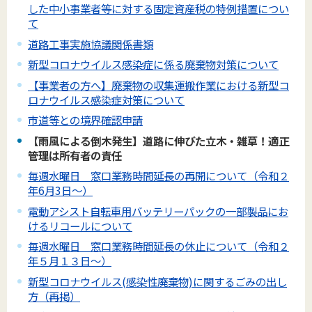
した中小事業者等に対する固定資産税の特例措置につい
て
道路工事実施協議関係書類
新型コロナウイルス感染症に係る廃棄物対策について
【事業者の方へ】廃棄物の収集運搬作業における新型コ
ロナウイルス感染症対策について
市道等との境界確認申請
【雨風による倒木発生】道路に伸びた立木・雑草！適正
管理は所有者の責任
毎週水曜日 窓口業務時間延長の再開について（令和２
年6月3日～）
電動アシスト自転車用バッテリーパックの一部製品にお
けるリコールについて
毎週水曜日 窓口業務時間延長の休止について（令和２
年５月１３日～）
新型コロナウイルス(感染性廃棄物)に関するごみの出し
方（再掲）