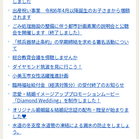
しました
出産祝い事業 令和6年4月以降誕生のお子さまから増額
されます
ごみ処理施設の整備に伴う都市計画素案の説明会と公聴
会を開催します（終了しました）
「核兵器禁止条約」の早期締結を求める署名活動につい
て
総合教育会議を傍聴しませんか
ダイヤモンド筑波を見に行こう！
小美玉市女性活躍推進計画
臨時福祉給付金（経済対策分）の受付終了のお知らせ
恋愛・結婚イメージアッププロモーションムービー
「Diamond Wedding」を制作しました！
オリジナル婚姻届＆結婚記念証の配布・贈呈が始まりま
した♥
水道の冬支度 水道管の凍結による漏水の防止をしましょ
う。