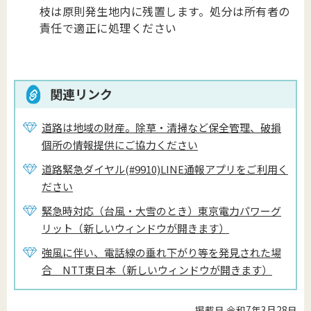
枝は原則発生地内に残置します。処分は所有者の
責任で適正に処理ください
関連リンク
道路は地域の財産。除草・清掃など保全管理、破損
個所の情報提供にご協力ください
道路緊急ダイヤル(#9910)LINE通報アプリをご利用く
ださい
緊急時対応（台風・大雪のとき）東京電力パワーグ
リット（新しいウィンドウが開きます）
強風に伴い、電話線の垂れ下がり等を発見された場
合＿NTT東日本（新しいウィンドウが開きます）
掲載日 令和7年3月28日