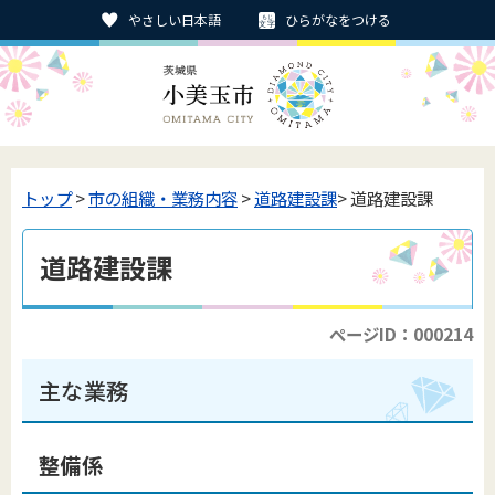
やさしい日本語
ひらがなをつける
トップ
>
市の組織・業務内容
>
道路建設課
> 道路建設課
道路建設課
ページID：000214
主な業務
整備係