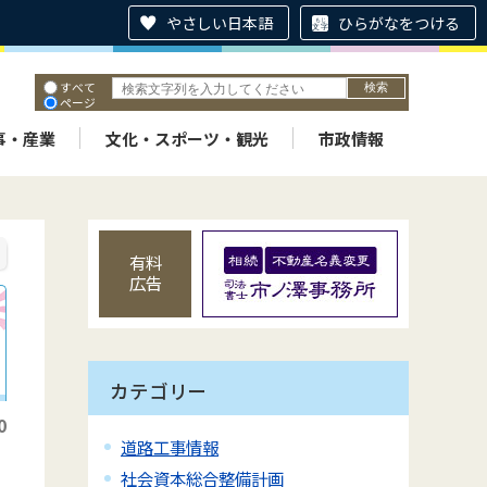
やさしい日本語
ひらがなをつける
すべて
ページ
PDF
ID
事・産業
文化・スポーツ・観光
市政情報
有料
広告
カテゴリー
0
道路工事情報
社会資本総合整備計画