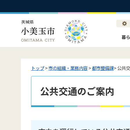
暮
トップ
>
市の組織・業務内容
>
都市整備課
> 公共
公共交通のご案内