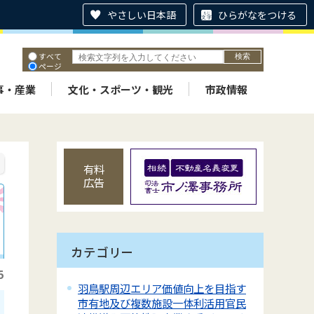
やさしい日本語
ひらがなをつける
すべて
ページ
PDF
ID
事・産業
文化・スポーツ・観光
市政情報
有料
広告
カテゴリー
5
羽鳥駅周辺エリア価値向上を目指す
市有地及び複数施設一体利活用官民