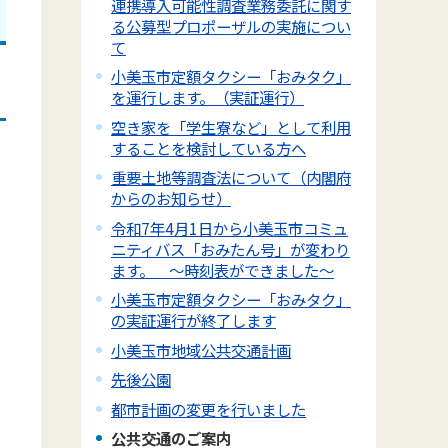
連携導入可能性調査業務委託に関す
る公募型プロポーザルの実施につい
て
小美玉市定額タクシー「おみタク」
を運行します。（実証運行）
空き家を「学生寮など」として利用
することを検討している方へ
重要土地等調査法について（内閣府
からのお知らせ）
令和7年4月1日から小美玉市コミュ
ニティバス「おみたん号」が変わり
ます。 ～時刻表ができました～
小美玉市定額タクシー「おみタク」
の実証運行が終了します
小美玉市地域公共交通計画
先後公園
都市計画の変更を行いました
公共交通のご案内