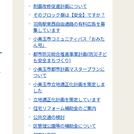
耐震改修促進計画について
そのブロック塀は【安全】ですか？
羽鳥駅東西自由通路の有料広告を募
集しています
小美玉市コミュニティバス「おみた
ん号」
都市防災総合推進事業計画(防災子ど
も安全まちづくり)
小美玉市都市計画マスタープランに
ス
ついて
小美玉市立地適正化計画を策定しま
した
立地適正化計画を策定しています
住宅リフォーム補助金のご案内
公共交通の検討
区管理公園等の補助金について