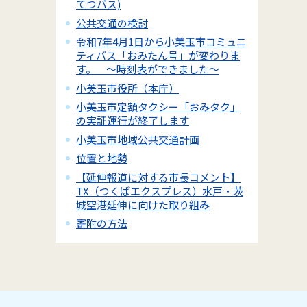
てつバス)
公共交通の検討
令和7年4月1日から小美玉市コミュニ
ティバス「おみたん号」が変わりま
す。 ～時刻表ができました～
小美玉市役所（本庁）
小美玉市定額タクシー「おみタク」
の実証運行が終了します
小美玉市地域公共交通計画
位置と地勢
【延伸報道に対する市長コメント】
TX（つくばエクスプレス）水戸・茨
城空港延伸に向けた取り組み
寄附の方法