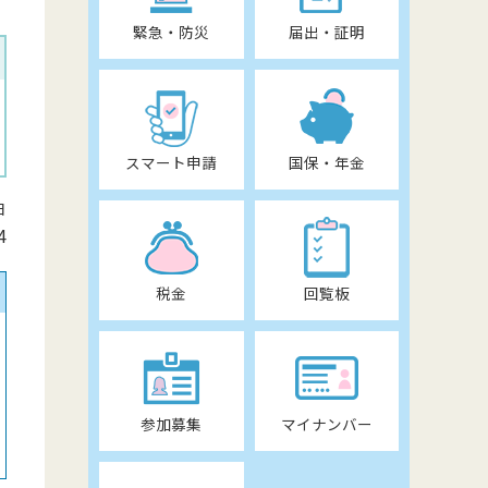
緊急・防災
届出・証明
スマート申請
国保・年金
日
4
税金
回覧板
参加募集
マイナンバー