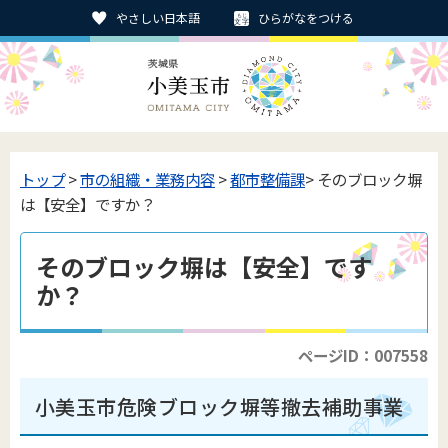
やさしい日本語
ひらがなをつける
トップ
>
市の組織・業務内容
>
都市整備課
> そのブロック塀
は【安全】ですか？
そのブロック塀は【安全】です
か？
ページID：007558
小美玉市危険ブロック塀等撤去補助事業