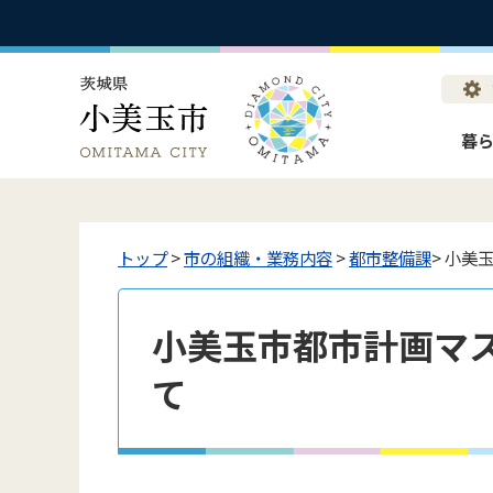
暮
トップ
>
市の組織・業務内容
>
都市整備課
> 小
小美玉市都市計画マ
て