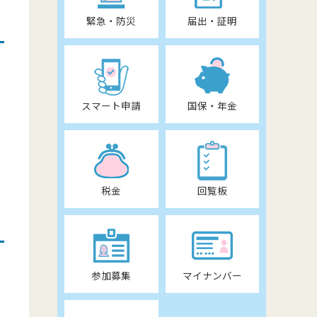
緊急・防災
届出・証明
スマート申請
国保・年金
税金
回覧板
参加募集
マイナンバー