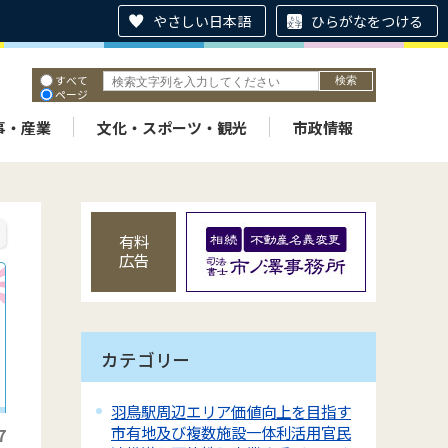
やさしい日本語
ひらがなをつける
すべて
ページ
PDF
ID
事・産業
文化・スポーツ・観光
市政情報
有料
広告
カテゴリー
羽鳥駅周辺エリア価値向上を目指す
市有地及び複数施設一体利活用官民
7