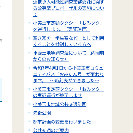
連携導入可能性調査業務委託に関す
ン
る公募型プロポーザルの実施につい
て
小美玉市定額タクシー「おみタク」
を運行します。（実証運行）
空き家を「学生寮など」として利用
市
することを検討している方へ
重要土地等調査法について（内閣府
からのお知らせ）
令和7年4月1日から小美玉市コミュ
ニティバス「おみたん号」が変わり
ます。 ～時刻表ができました～
小美玉市定額タクシー「おみタク」
の実証運行が終了します
小美玉市地域公共交通計画
先後公園
都市計画の変更を行いました
公共交通のご案内