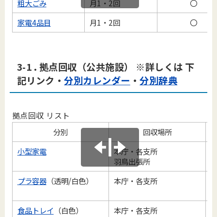
粗大ごみ
月1・2回
〇
家電4品目
月1・2回
〇
3-1 . 拠点回収（公共施設）
※詳しくは 下
記リンク・
分別カレンダー
・
分別辞典
拠点回収 リスト
分別
回収場所
小型家電
本庁・各支所
羽鳥出張所
プラ容器
（透明/白色）
本庁・各支所
食品トレイ
（白色）
本庁・各支所