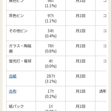
無色ビン
98t
月1回
コン
(1.1%)
茶色ビン
97t
月1回
コン
(1.1%)
その他ビン
34t
月1回
コン
(0.4%)
ガラス・陶磁
76t
月1回
コン
器
(0.8%)
蛍光灯・電球
4t
月1回
コン
(0.0%)
古紙
287t
月2回
ひ
(3.1%)
古布
17t
月1回
透明ビ
(0.2%)
紙パック
1t
月1回
ひ