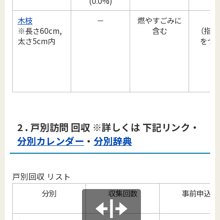
(0.0%)
木枝
－
燃やすごみに
ひ
※長さ60cm,
含む
（指定
太さ5cm内
をつ
2 . 戸別訪問 回収
※詳しくは 下記リンク・
分別カレンダー
・
分別辞典
戸別回収 リスト
分別
収集回数
事前申込