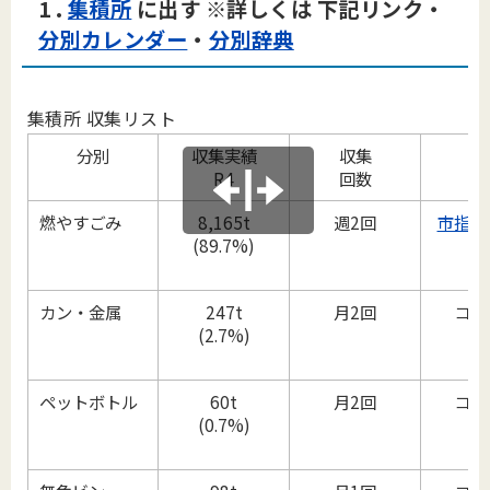
1 .
集積所
に出す ※詳しくは 下記リンク・
分別カレンダー
・
分別辞典
集積所 収集リスト
分別
収集実績
収集
指
R4
回数
容
燃やすごみ
8,165t
週2回
市指定
(89.7%)
カン・金属
247t
月2回
コン
(2.7%)
ペットボトル
60t
月2回
コン
(0.7%)