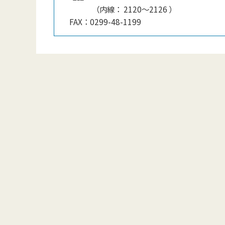
（
内線
：
2120〜2126
）
FAX：
0299-48-1199