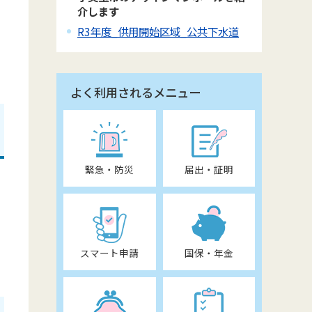
介します
R3年度_供用開始区域_公共下水道
よく利用されるメニュー
緊急・防災
届出・証明
スマート申請
国保・年金