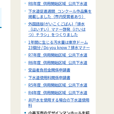
R8年度_供用開始区域_公共下水道
下水道促進週間_コンクール作品集を
掲載しました（市内受賞者あり）
外国語版(がいこくごばん)「排水
（はいすい）マナー啓発（けいは
つ）チラシ」をつくりました
1年間に生じる汚水量は東京ドーム
23個分 / Do you know？排水マナー
R7年度_供用開始区域_公共下水道
R6年度_供用開始区域_公共下水道
受益者負担金関係申請書
下水道使用料関係申請書
R5年度_供用開始区域_公共下水道
R4年度_供用開始区域_公共下水道
井戸水を使用する場合の下水道使用
料
小美玉市のデザインマンホールを紹