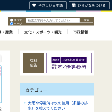
やさしい日本語
ひらがなをつける
すべて
ページ
PDF
ID
事・産業
文化・スポーツ・観光
市政情報
有料
広告
カテゴリー
大雨や停電時は水の使用（多量の排
水）を控えてください
2