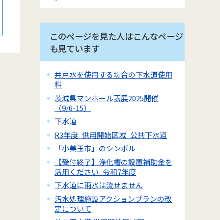
このページを見た人はこんなページ
も見ています
井戸水を使用する場合の下水道使用
料
茨城県マンホール蓋展2025開催
（9/6-15）
下水道
R3年度_供用開始区域_公共下水道
「小美玉市」のシンボル
【受付終了】浄化槽の設置補助金を
活用ください_令和7年度
下水道に雨水は流せません
汚水処理施設アクションプランの改
定について