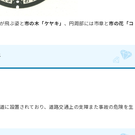
が飛ぶ姿と
市の木「ケヤキ」
、円周部には市章と
市の花「コ
所
道に設置されており、道路交通上の支障また事故の危険を生