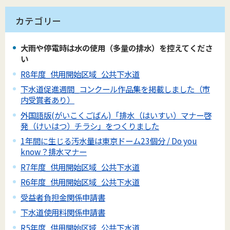
カテゴリー
大雨や停電時は水の使用（多量の排水）を控えてくださ
い
R8年度_供用開始区域_公共下水道
下水道促進週間_コンクール作品集を掲載しました（市
内受賞者あり）
外国語版(がいこくごばん)「排水（はいすい）マナー啓
発（けいはつ）チラシ」をつくりました
1年間に生じる汚水量は東京ドーム23個分 / Do you
know？排水マナー
R7年度_供用開始区域_公共下水道
R6年度_供用開始区域_公共下水道
受益者負担金関係申請書
下水道使用料関係申請書
R5年度_供用開始区域_公共下水道