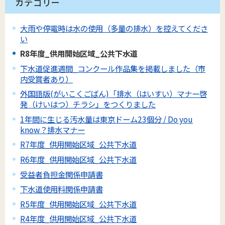
カテゴリー
大雨や停電時は水の使用（多量の排水）を控えてくださ
い
R8年度_供用開始区域_公共下水道
下水道促進週間_コンクール作品集を掲載しました（市
内受賞者あり）
外国語版(がいこくごばん)「排水（はいすい）マナー啓
発（けいはつ）チラシ」をつくりました
1年間に生じる汚水量は東京ドーム23個分 / Do you
know？排水マナー
R7年度_供用開始区域_公共下水道
R6年度_供用開始区域_公共下水道
受益者負担金関係申請書
下水道使用料関係申請書
R5年度_供用開始区域_公共下水道
R4年度_供用開始区域_公共下水道