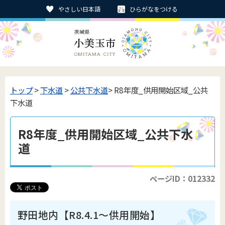
やさしい日本語
ひらがなをつける
トップ
>
下水道
>
公共下水道
> R8年度_供用開始区域_公共
下水道
R8年度_供用開始区域_公共下水
道
ページID：012332
野田地内【R8.4.1～供用開始】