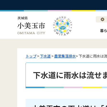
暮
トップ
>
下水道
>
農業集落排水
> 下水道に雨水は
下水道に雨水は流せ