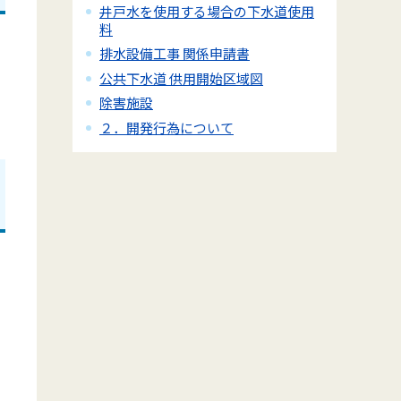
井戸水を使用する場合の下水道使用
料
排水設備工事 関係申請書
公共下水道 供用開始区域図
除害施設
２．開発行為について