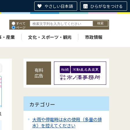
やさしい日本語
ひらがなをつける
すべて
ページ
PDF
ID
事・産業
文化・スポーツ・観光
市政情報
有料
広告
カテゴリー
1
大雨や停電時は水の使用（多量の排
水）を控えてください