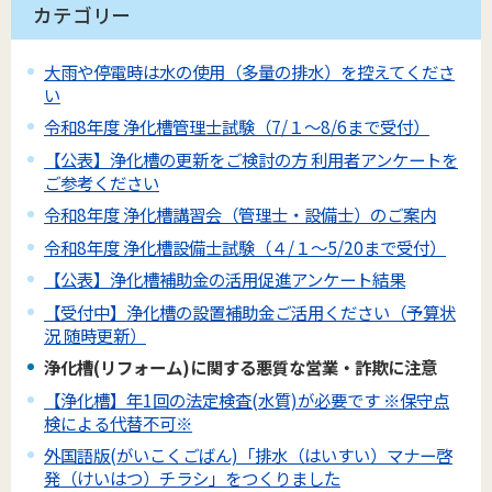
カテゴリー
大雨や停電時は水の使用（多量の排水）を控えてくださ
い
令和8年度 浄化槽管理士試験（7/１～8/6まで受付）
【公表】浄化槽の更新をご検討の方 利用者アンケートを
ご参考ください
令和8年度 浄化槽講習会（管理士・設備士）のご案内
令和8年度 浄化槽設備士試験（４/１～5/20まで受付）
【公表】浄化槽補助金の活用促進アンケート結果
【受付中】浄化槽の設置補助金ご活用ください（予算状
況 随時更新）
浄化槽(リフォーム)に関する悪質な営業・詐欺に注意
【浄化槽】年1回の法定検査(水質)が必要です ※保守点
検による代替不可※
外国語版(がいこくごばん)「排水（はいすい）マナー啓
発（けいはつ）チラシ」をつくりました