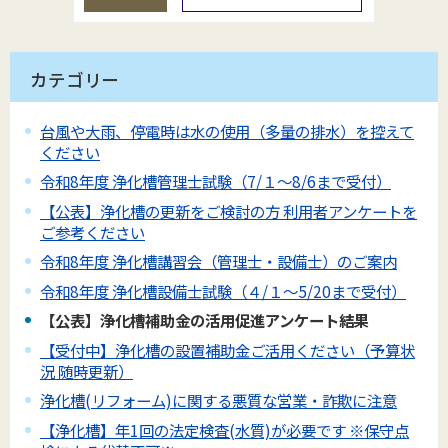
カテゴリー
台風や大雨、停電時は水の使用（多量の排水）を控えて
ください
令和8年度 浄化槽管理士試験（7/１～8/6まで受付）
【公表】浄化槽の更新をご検討の方 利用者アンケートを
ご参考ください
令和8年度 浄化槽講習会（管理士・設備士）のご案内
令和8年度 浄化槽設備士試験（４/１～5/20まで受付）
【公表】浄化槽補助金の活用促進アンケート結果
【受付中】浄化槽の設置補助金ご活用ください（予算状
況 随時更新）
浄化槽(リフォーム)に関する悪質な営業・詐欺に注意
【浄化槽】年1回の法定検査(水質)が必要です ※保守点