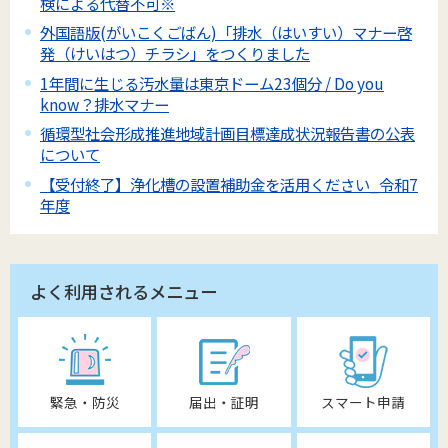
検による代替不可※
外国語版(がいこくごばん)「排水（はいすい）マナー啓
発（けいはつ）チラシ」をつくりました
1年間に生じる汚水量は東京ドーム23個分 / Do you
know？排水マナー
循環型社会形成推進地域計画目標達成状況報告書の公表
について
【受付終了】浄化槽の設置補助金を活用ください_令和7
年度
よく利用されるメニュー
緊急・防災
届出・証明
スマート申請