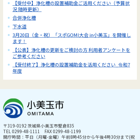
【受付中】浄化槽の設置補助金ご活用ください（予算状
況 随時更新）
合併浄化槽
下水道
3月20日（金・祝）「スポGOMI大会 in小美玉」を開催し
ます！
【公表】浄化槽の更新をご検討の方 利用者アンケートを
ご参考ください
【受付終了】浄化槽の設置補助金を活用ください_令和7
年度
〒319-0192 茨城県小美玉市堅倉835
TEL 0299-48-1111 FAX 0299-48-1199
開庁時間：平日（月曜-金曜）午前8時45分から午後4時30分まで(祝