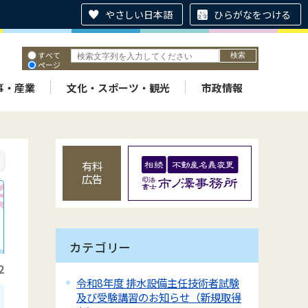
やさしい日本語
ひらがなをつける
すべて
ページ
PDF
ID
事・産業
文化・スポーツ・観光
市政情報
有料
広告
カテゴリー
2
令和8年度 排水設備主任技術者試験
及び受験講習のお知らせ（新規取得