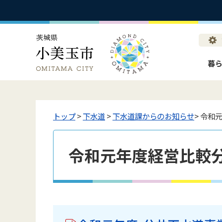
暮
トップ
>
下水道
>
下水道課からのお知らせ
> 令和
令和元年度経営比較