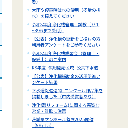
者）
大雨や停電時は水の使用（多量の排
水）を控えてください
令和8年度 浄化槽管理士試験（7/１
～8/6まで受付）
【公表】浄化槽の更新をご検討の方
利用者アンケートをご参考ください
令和8年度 浄化槽講習会（管理士・
設備士）のご案内
R8年度_供用開始区域_公共下水道
【公表】浄化槽補助金の活用促進ア
ンケート結果
下水道促進週間_コンクール作品集を
掲載しました（市内受賞者あり）
浄化槽(リフォーム)に関する悪質な
営業・詐欺に注意
茨城県マンホール蓋展2025開催
（9/6-15）