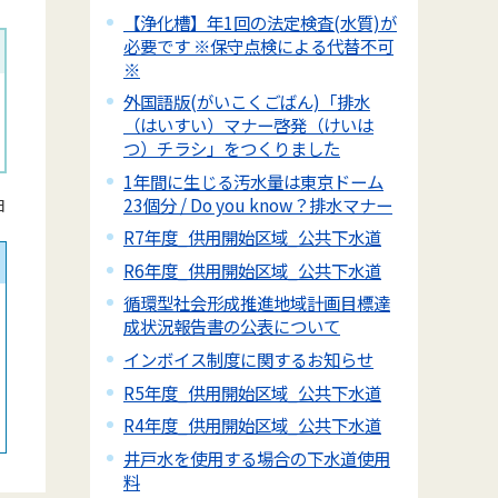
【浄化槽】年1回の法定検査(水質)が
必要です ※保守点検による代替不可
※
外国語版(がいこくごばん)「排水
（はいすい）マナー啓発（けいは
つ）チラシ」をつくりました
1年間に生じる汚水量は東京ドーム
23個分 / Do you know？排水マナー
日
R7年度_供用開始区域_公共下水道
R6年度_供用開始区域_公共下水道
循環型社会形成推進地域計画目標達
成状況報告書の公表について
インボイス制度に関するお知らせ
R5年度_供用開始区域_公共下水道
R4年度_供用開始区域_公共下水道
井戸水を使用する場合の下水道使用
料