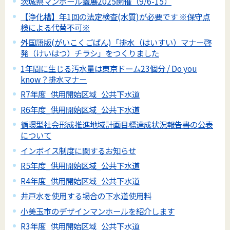
茨城県マンホール蓋展2025開催（9/6-15）
【浄化槽】年1回の法定検査(水質)が必要です ※保守点
検による代替不可※
外国語版(がいこくごばん)「排水（はいすい）マナー啓
発（けいはつ）チラシ」をつくりました
1年間に生じる汚水量は東京ドーム23個分 / Do you
know？排水マナー
R7年度_供用開始区域_公共下水道
R6年度_供用開始区域_公共下水道
循環型社会形成推進地域計画目標達成状況報告書の公表
について
インボイス制度に関するお知らせ
R5年度_供用開始区域_公共下水道
R4年度_供用開始区域_公共下水道
井戸水を使用する場合の下水道使用料
小美玉市のデザインマンホールを紹介します
R3年度_供用開始区域_公共下水道