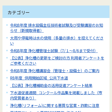
カテゴリー
令和8年度 排水設備主任技術者試験及び受験講習のお知
らせ（新規取得者）
大雨や停電時は水の使用（多量の排水）を控えてくださ
い
令和8年度 浄化槽管理士試験（7/１～8/6まで受付）
【公表】浄化槽の更新をご検討の方 利用者アンケートを
ご参考ください
令和8年度 浄化槽講習会（管理士・設備士）のご案内
R8年度_供用開始区域_公共下水道
【公表】浄化槽補助金の活用促進アンケート結果
下水道促進週間_コンクール作品集を掲載しました（市
内受賞者あり）
浄化槽(リフォーム)に関する悪質な営業・詐欺に注意