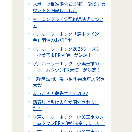
スポーツ推進課公式LINE・SNSアカ
ウントを開設しました
ネーミングライツ契約締結式につい
て
水戸ホーリーホック「選手サイン
会」開催のお知らせ
水戸ホーリーホック2025シーズン
「小美玉市PR大使」が決定！
水戸ホーリーホック 小美玉市の
「ホームタウンPR大使」が決定！
【結果速報】第17回小美玉市民駅伝
大会
ようこそ！夢先生！in 2022
新春歩け歩け大会が開催されまし
た！
水戸ホーリーホック 小美玉市のホ
ームタウンPR大使が決定しました！
水戸ホーリーホック 小美玉市のホ