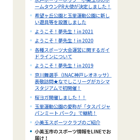
ームタウンPR大使が決定しました！
希望ヶ丘公園と玉里運動公園に新し
い遊具等を設置しました
ようこそ！夢先生！in 2021
ようこそ！夢先生！in 2020
各種スポーツ大会運営に関するガイ
ドラインについて
ようこそ！夢先生！in 2019
京川舞選手（INAC神戸レオネッサ）
表敬訪問★なでしこリーグがカシマ
スタジアムで初開催！
桜ヨガ開催しました！！
玉里運動公園の愛称が「タスパ ジャ
パンミート パーク」で継続！
小美玉スポーツクラブのご紹介
小美玉市のスポーツ情報をLINEでお
届け！