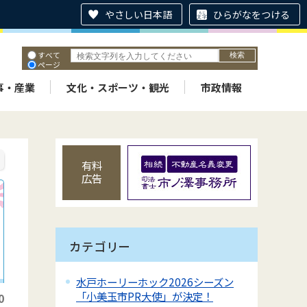
やさしい日本語
ひらがなをつける
すべて
ページ
PDF
ID
事・産業
文化・スポーツ・観光
市政情報
有料
広告
カテゴリー
水戸ホーリーホック2026シーズン
「小美玉市PR大使」が決定！
0