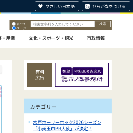
やさしい日本語
ひらがなをつける
すべて
ページ
PDF
ID
事・産業
文化・スポーツ・観光
市政情報
有料
広告
カテゴリー
水戸ホーリーホック2026シーズン
「小美玉市PR大使」が決定！