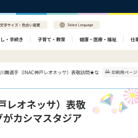
らし・手続き
子育て・教育
健康・医療・福祉
仕
京川舞選手（INAC神戸レオネッサ）表敬訪問★な
印刷用ページ
神戸レオネッサ）表敬
グがカシマスタジア