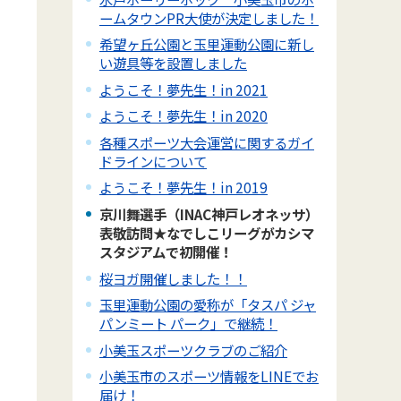
ームタウンPR大使が決定しました！
希望ヶ丘公園と玉里運動公園に新し
い遊具等を設置しました
ようこそ！夢先生！in 2021
ようこそ！夢先生！in 2020
各種スポーツ大会運営に関するガイ
ドラインについて
ようこそ！夢先生！in 2019
京川舞選手（INAC神戸レオネッサ）
表敬訪問★なでしこリーグがカシマ
スタジアムで初開催！
桜ヨガ開催しました！！
玉里運動公園の愛称が「タスパ ジャ
パンミート パーク」で継続！
小美玉スポーツクラブのご紹介
小美玉市のスポーツ情報をLINEでお
届け！