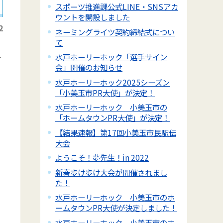
スポーツ推進課公式LINE・SNSアカ
ウントを開設しました
2
ネーミングライツ契約締結式につい
て
レ
水戸ホーリーホック「選手サイン
会」開催のお知らせ
水戸ホーリーホック2025シーズン
「小美玉市PR大使」が決定！
水戸ホーリーホック 小美玉市の
「ホームタウンPR大使」が決定！
【結果速報】第17回小美玉市民駅伝
大会
ようこそ！夢先生！in 2022
新春歩け歩け大会が開催されまし
た！
水戸ホーリーホック 小美玉市のホ
ームタウンPR大使が決定しました！
水戸ホーリーホック 小美玉市のホ