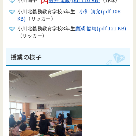
小川南中
肘井 竜蔵(pdf 116 KB)
（野球）
小川北義務教育学校5年生
小針 清允(pdf 108
KB)
（サッカー）
小川北義務教育学校8年生
廣瀬 智靖(pdf 121 KB)
（サッカー）
授業の様子