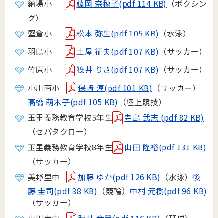
納場小
藤岡 奈穂子(pdf 114 KB)
（ボクシン
グ）
堅倉小
松本 弥生(pdf 105 KB)
（水泳）
羽鳥小
土屋 征夫(pdf 107 KB)
（サッカー）
竹原小
筏井 りさ(pdf 107 KB)
（サッカー）
小川南小
保﨑 淳(pdf 101 KB)
（サッカー）
髙橋 萌木子(pdf 105 KB)
（陸上競技）
玉里義務教育学校5年生
寺島 武志 (pdf 82 KB)
（セパタクロー）
玉里義務教育学校8年生
山田 隆裕(pdf 131 KB)
（サッカー）
美野里中
加藤 ゆか(pdf 126 KB)
（水泳）
後
藤 圭司(pdf 88 KB)
（競輪）
中村 元樹(pdf 96 KB)
（サッカー）