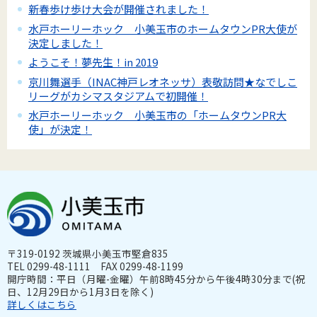
新春歩け歩け大会が開催されました！
水戸ホーリーホック 小美玉市のホームタウンPR大使が
決定しました！
ようこそ！夢先生！in 2019
京川舞選手（INAC神戸レオネッサ）表敬訪問★なでしこ
リーグがカシマスタジアムで初開催！
水戸ホーリーホック 小美玉市の「ホームタウンPR大
使」が決定！
〒319-0192 茨城県小美玉市堅倉835
TEL 0299-48-1111 FAX 0299-48-1199
開庁時間：平日（月曜-金曜）午前8時45分から午後4時30分まで(祝
日、12月29日から1月3日を除く)
詳しくはこちら