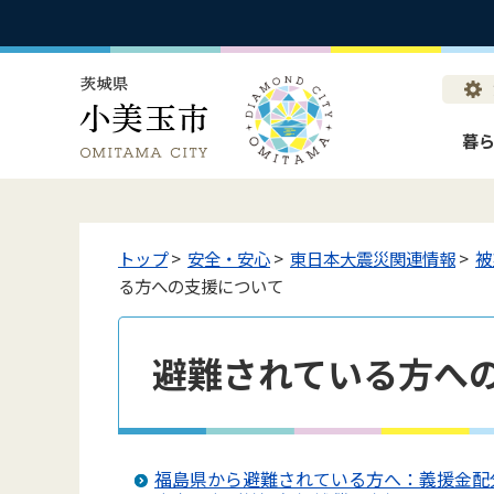
暮
トップ
>
安全・安心
>
東日本大震災関連情報
>
被
る方への支援について
避難されている方へ
福島県から避難されている方へ：義援金配