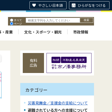
やさしい日本語
ひらがなをつける
すべて
ページ
PDF
ID
事・産業
文化・スポーツ・観光
市政情報
有料
広告
カテゴリー
災害見舞金／支援金の支給について
避難されている方への支援について