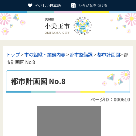
やさしい日本語
ひらがなをつける
トップ
>
市の組織・業務内容
>
都市整備課
>
都市計画図
> 都
市計画図 No.8
都市計画図 No.8
ページID：000610